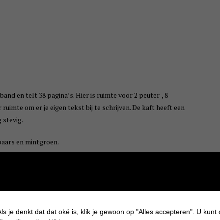
nd en telt 38 pagina’s. Hier is ruimte voor 2 peuter-, 8
ruimte om er je eigen tekst bij te schrijven. De kaft heeft een
 stevig.
 paars en mintgroen.
ls je denkt dat dat oké is, klik je gewoon op "Alles accepteren". U kunt
 niet ingeplakt en liggen ze nog in het mapje in de lade? Dan is het