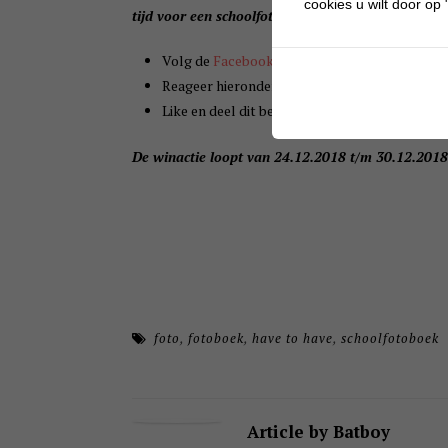
cookies u wilt door op "
tijd voor een schoolfotoboek!
Volg de
Facebookpagina
van Batboy en
Have 
Reageer hieronder (met een geldig e-mailadr
Like en deel dit bericht.
De winactie loopt van 24.12.2018 t/m 30.12.201
foto
,
fotoboek
,
have to have
,
schoolfotoboek
Article by Batboy