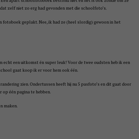
k. Een apart schoolfotoboek bestond niet en het is ook zonde om ze
k dat zelf niet zo erg had gevonden met die schoolfoto’s.
n fotoboek geplakt. Nee, ik had ze (heel slordig) gewoon in het
 echt een uitkomst én super leuk! Voor de twee oudsten heb ik een
chool gaat koop ik er voor hem ook één.
randering zien. Ondertussen heeft hij nu 5 pasfoto’s en dit gaat door
ar op één pagina te hebben.
en maken.