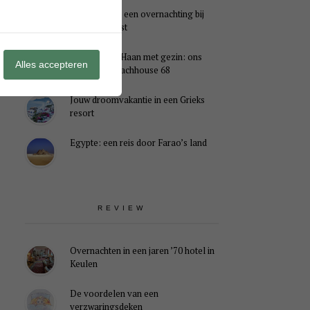
Genieten van een overnachting bij
B&B Landlust
Midweek De Haan met gezin: ons
Alles accepteren
verblijf in Beachhouse 68
Jouw droomvakantie in een Grieks
resort
Egypte: een reis door Farao’s land
REVIEW
Overnachten in een jaren ’70 hotel in
Keulen
De voordelen van een
verzwaringsdeken