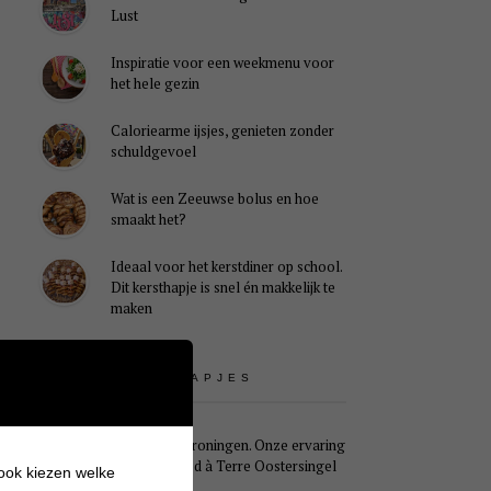
Lust
Inspiratie voor een weekmenu voor
het hele gezin
Caloriearme ijsjes, genieten zonder
schuldgevoel
Wat is een Zeeuwse bolus en hoe
smaakt het?
Ideaal voor het kerstdiner op school.
Dit kersthapje is snel én makkelijk te
maken
UITSTAPJES
Weekendje Groningen. Onze ervaring
met B&B Pied à Terre Oostersingel
 ook kiezen welke