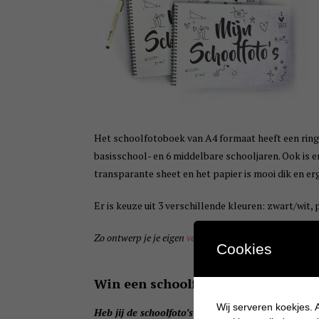
Het schoolfotoboek van A4 formaat heeft een ringba
basisschool- en 6 middelbare schooljaren. Ook is er 
transparante sheet en het papier is mooi dik en erg
Er is keuze uit 3 verschillende kleuren: zwart/wit,
Zo ontwerp je je eigen
verjaardagskalender
.
Cookies
Win een schoolfotoboek
Wij serveren koekjes. A
Heb jij de schoolfoto’s van jouw kindje nog steeds