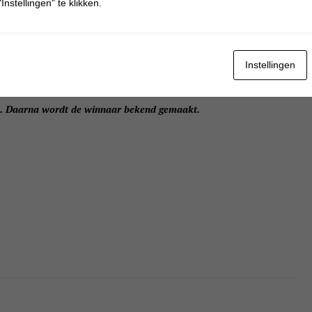
Instellingen" te klikken.
tot Have
.
es) of op onze Facebookpagina.
Instellingen
8. Daarna wordt de winnaar bekend gemaakt.