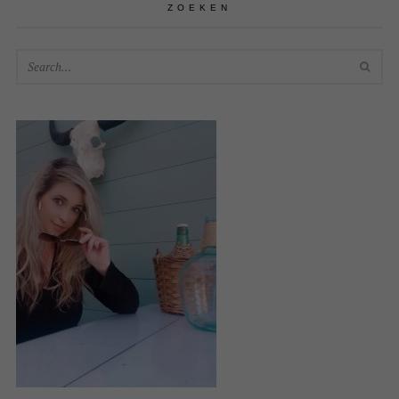
ZOEKEN
SEA