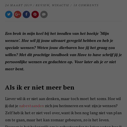
24 MAART 2019
/
REVIEW
,
WINACTIE
/
18 COMMENTS
Een brok in mijn keel bij het invullen van het boekje ‘Mijn
wensen’. Hoe wil jij jouw uitvaart geregeld hebben en heb je
speciale wensen? Weten jouw dierbaren hoe jij het graag zou
willen? Met dit prachtige invulboek van Have to have schrijf jij je
persoonlijke wensen en gedachten op. Voor later als je er niet
meer bent.
Als ik er niet meer ben
Liever wil ik er niet aan denken, maar toch moet het soms. Hoe wil
jij dat je
nabestaanden
zich jou herinneren en wat zijn je wensen?
Zelf heb ik het er niet veel over, want ik ben nog lang niet van plan
om te gaan, maar het kan zomaar gebeuren, zo is het leven.
Daarom is het belangrijk om je nabestaanden te laten weten hoe jij