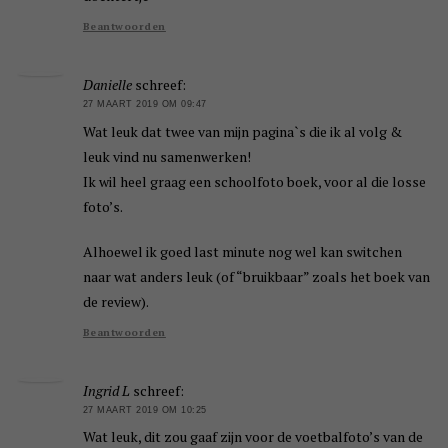
Beantwoorden
Danielle
schreef:
27 MAART 2019 OM 09:47
Wat leuk dat twee van mijn pagina`s die ik al volg &
leuk vind nu samenwerken!
Ik wil heel graag een schoolfoto boek, voor al die losse
foto’s.
Alhoewel ik goed last minute nog wel kan switchen
naar wat anders leuk (of “bruikbaar” zoals het boek van
de review).
Beantwoorden
Ingrid L
schreef:
27 MAART 2019 OM 10:25
Wat leuk, dit zou gaaf zijn voor de voetbalfoto’s van de