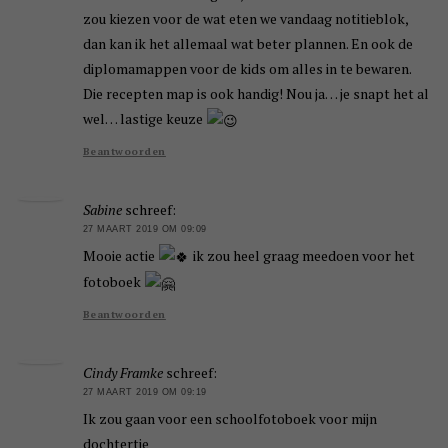
zou kiezen voor de wat eten we vandaag notitieblok,
dan kan ik het allemaal wat beter plannen. En ook de
diplomamappen voor de kids om alles in te bewaren.
Die recepten map is ook handig! Nou ja… je snapt het al
wel… lastige keuze
Beantwoorden
Sabine
schreef:
27 MAART 2019 OM 09:09
Mooie actie
ik zou heel graag meedoen voor het
fotoboek
Beantwoorden
Cindy Framke
schreef:
27 MAART 2019 OM 09:19
Ik zou gaan voor een schoolfotoboek voor mijn
dochtertje