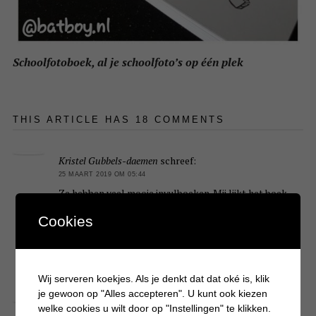
Schoolfotoboek, al je schoolfoto’s op één plek
THIS ARTICLE HAS 18 COMMENTS
Kristel Gubbels-daemen
schreef:
25 MAART 2019 OM 05:44
Ze hebben veel mooie invulboeken. Mij lijkt het boek
blabla voor de leukste uitspraken een fijn boek. Dan
Cookies
schrijven we ze tenminste ook echt op die leuke
uitspraken allemaal.
Beantwoorden
Wij serveren koekjes. Als je denkt dat dat oké is, klik
je gewoon op "Alles accepteren". U kunt ook kiezen
Nelly
schreef:
welke cookies u wilt door op "Instellingen" te klikken.