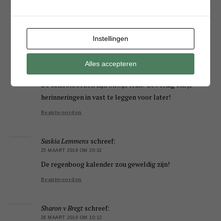
25 MAART 2019 OM 16:48
Leuke wenskaarten.
Beantwoorden
Instellingen
Lottie
schreef:
Alles accepteren
25 MAART 2019 OM 18:42
De schoolboeken zijn onwijs leuk! Geweldig om je
herinneringen in vast te leggen voor later!
Beantwoorden
Saskia Lemmens
schreef:
25 MAART 2019 OM 20:32
De regenboog kalender zou geweldig zijn!
Beantwoorden
Sharon v Bregt
schreef:
26 MAART 2019 OM 10:12