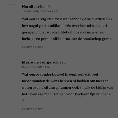
Natalie
schreef:
4 NOVEMBER 2020 OM 12:27
Wat een aardig idee, zo’n wensenboekje bij overlijden. Ik
heb nogal persoonlijke ideeën over hoe mijn uitvaart
geregeld moet worden. Met dit boekje kun je er een
luchtige en persoonlijke draai aan de boodschap geven.
Beantwoorden
Marie de Jonge
schreef:
19 MEI 2022 OM 14:05
Wat een bijzonder boekje! Ik denk ook dat veel
nabestaanden de wens hebben of hadden om meer te
weten over je uitvaartplannen. Ook vind ik de tijdlijn van
het leven erg mooi. Dit kan voor kinderen fijn zijn denk
ik.
Beantwoorden