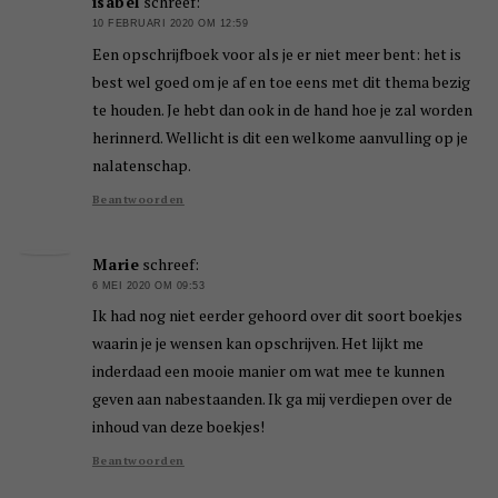
isabel
schreef:
10 FEBRUARI 2020 OM 12:59
Een opschrijfboek voor als je er niet meer bent: het is
best wel goed om je af en toe eens met dit thema bezig
te houden. Je hebt dan ook in de hand hoe je zal worden
herinnerd. Wellicht is dit een welkome aanvulling op je
nalatenschap.
Beantwoorden
Marie
schreef:
6 MEI 2020 OM 09:53
Ik had nog niet eerder gehoord over dit soort boekjes
waarin je je wensen kan opschrijven. Het lijkt me
inderdaad een mooie manier om wat mee te kunnen
geven aan nabestaanden. Ik ga mij verdiepen over de
inhoud van deze boekjes!
Beantwoorden