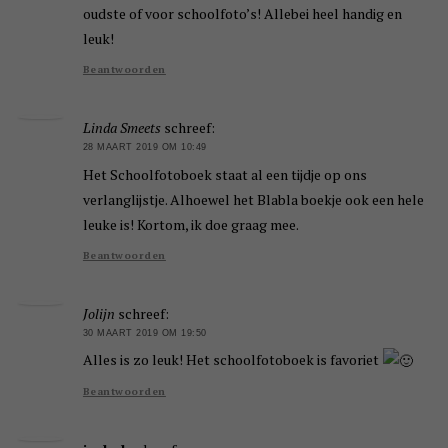
oudste of voor schoolfoto’s! Allebei heel handig en
leuk!
Beantwoorden
Linda Smeets
schreef:
28 MAART 2019 OM 10:49
Het Schoolfotoboek staat al een tijdje op ons
verlanglijstje. Alhoewel het Blabla boekje ook een hele
leuke is! Kortom, ik doe graag mee.
Beantwoorden
Jolijn
schreef:
30 MAART 2019 OM 19:50
Alles is zo leuk! Het schoolfotoboek is favoriet
Beantwoorden