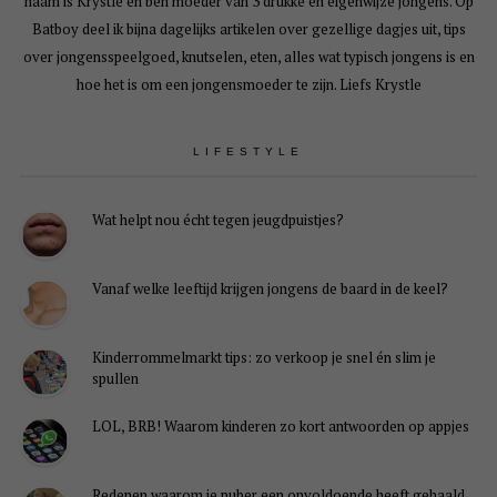
naam is Krystle en ben moeder van 3 drukke en eigenwijze jongens. Op
Batboy deel ik bijna dagelijks artikelen over gezellige dagjes uit, tips
over jongensspeelgoed, knutselen, eten, alles wat typisch jongens is en
hoe het is om een jongensmoeder te zijn. Liefs Krystle
LIFESTYLE
Wat helpt nou écht tegen jeugdpuistjes?
Vanaf welke leeftijd krijgen jongens de baard in de keel?
Kinderrommelmarkt tips: zo verkoop je snel én slim je
spullen
LOL, BRB! Waarom kinderen zo kort antwoorden op appjes
Redenen waarom je puber een onvoldoende heeft gehaald