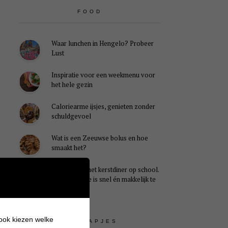
FOOD
Waar lunchen in Hengelo? Probeer
Lust
Inspiratie voor een weekmenu voor
het hele gezin
Caloriearme ijsjes, genieten zonder
schuldgevoel
Wat is een Zeeuwse bolus en hoe
smaakt het?
Ideaal voor het kerstdiner op school.
Dit kersthapje is snel én makkelijk te
maken
 ook kiezen welke
UITSTAPJES