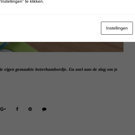
Instellingen" te klikken.
Instellingen
 je eigen gemaakte boterhambordje. Ga snel aan de slag om je