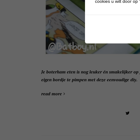
cookies u wilt door op "
Je boterham eten is nog leuker én smakelijker op
eigen bordje te pimpen met deze eenvoudige diy.
read more