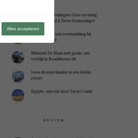
Weekendje Groningen. Onze ervaring
met B&B Pied à Terre Oostersingel
Alles accepteren
Genieten van een overnachting bij
B&B Landlust
Midweek De Haan met gezin: ons
verblijf in Beachhouse 68
Jouw droomvakantie in een Grieks
resort
Egypte: een reis door Farao’s land
REVIEW