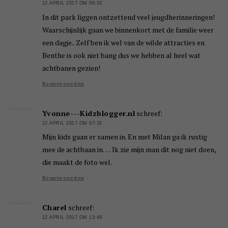
12 APRIL 2017 OM 06:53
In dit park liggen ontzettend veel jeugdherinneringen!
Waarschijnlijk gaan we binnenkort met de familie weer
een dagje.. Zelf ben ik wel van de wilde attracties en
Benthe is ook niet bang dus we hebben al heel wat
achtbanen gezien!
Beantwoorden
Yvonne---Kidzblogger.nl
schreef:
12 APRIL 2017 OM 07:32
Mijn kids gaan er samen in. En met Milan ga ik rustig
mee de achtbaan in…. Ik zie mijn man dit nog niet doen,
die maakt de foto wel.
Beantwoorden
Charel
schreef:
12 APRIL 2017 OM 13:49