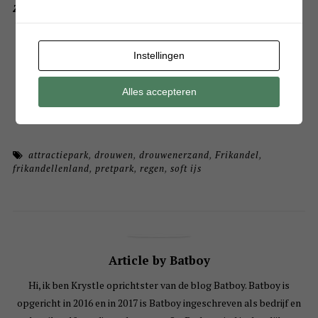
Zijn jullie ook weleens in ‘Frikandellenland’ geweest?
Instellingen
Alles accepteren
attractiepark
,
drouwen
,
drouwenerzand
,
Frikandel
,
frikandellenland
,
pretpark
,
regen
,
soft ijs
Article by Batboy
Hi, ik ben Krystle oprichtster van de blog Batboy. Batboy is
opgericht in 2016 en in 2017 is Batboy ingeschreven als bedrijf en