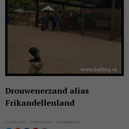
Drouwenerzand alias
Frikandellenland
11 JULI 2016
/
UITSTAPJES
/
2 COMMENTS