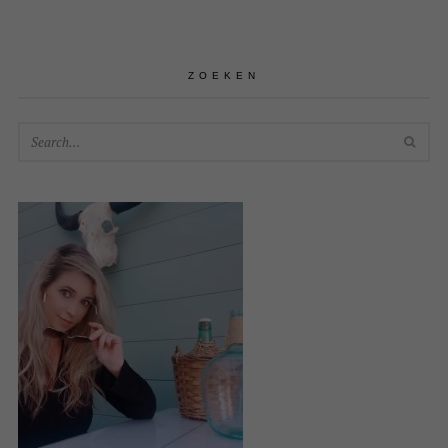
ZOEKEN
SEA