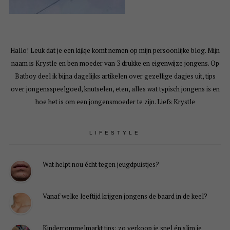
Hallo! Leuk dat je een kijkje komt nemen op mijn persoonlijke blog. Mijn
naam is Krystle en ben moeder van 3 drukke en eigenwijze jongens. Op
Batboy deel ik bijna dagelijks artikelen over gezellige dagjes uit, tips
over jongensspeelgoed, knutselen, eten, alles wat typisch jongens is en
hoe het is om een jongensmoeder te zijn. Liefs Krystle
LIFESTYLE
Wat helpt nou écht tegen jeugdpuistjes?
Vanaf welke leeftijd krijgen jongens de baard in de keel?
Kinderrommelmarkt tips: zo verkoop je snel én slim je