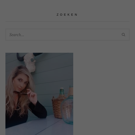
ZOEKEN
SEA