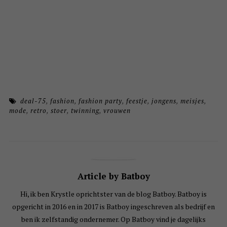
deal-75
,
fashion
,
fashion party
,
feestje
,
jongens
,
meisjes
,
mode
,
retro
,
stoer
,
twinning
,
vrouwen
Article by Batboy
Hi, ik ben Krystle oprichtster van de blog Batboy. Batboy is
opgericht in 2016 en in 2017 is Batboy ingeschreven als bedrijf en
ben ik zelfstandig ondernemer. Op Batboy vind je dagelijks