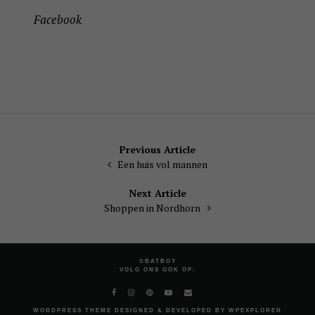
Facebook
Bericht
Previous Article
Een huis vol mannen
navigatie
Next Article
Shoppen in Nordhorn
©BATBOY
VOLG ONS OOK OP:
WORDPRESS
THEME DESIGNED & DEVELOPED BY
WPEXPLORER