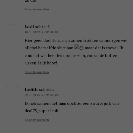
zo dol.
Beantwoorden
Lodi
schreef:
29 JUNI 2017 OM 09:18
Hier geen dochters, mijn zonen trokken vanmorgen wel
allebei hetzelfde shirt aan
maar dat is toeval. Ik
vind het wel heel leuk om te zien, vooral de bollen
jurken, leuk hoor!
Beantwoorden
Judith
schreef:
29 JUNI 2017 OM 09:19
Ik heb samen met mijn dochter een zwarte jurk van
deal75, super leuk
Beantwoorden