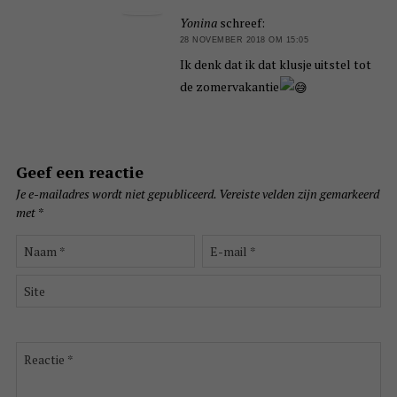
Yonina
schreef:
28 NOVEMBER 2018 OM 15:05
Ik denk dat ik dat klusje uitstel tot
de zomervakantie
Geef een reactie
Je e-mailadres wordt niet gepubliceerd.
Vereiste velden zijn gemarkeerd
met
*
Naam
E-
*
mail
*
Site
Reactie
*