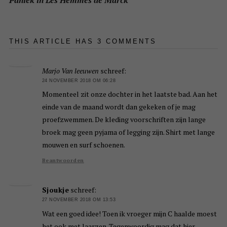
Paniek in Les Hemmes de Marck
THIS ARTICLE HAS 3 COMMENTS
Marjo Van leeuwen
schreef:
24 NOVEMBER 2018 OM 06:28
Momenteel zit onze dochter in het laatste bad. Aan het
einde van de maand wordt dan gekeken of je mag
proefzwemmen. De kleding voorschriften zijn lange
broek mag geen pyjama of legging zijn. Shirt met lange
mouwen en surf schoenen.
Beantwoorden
Sjoukje
schreef:
27 NOVEMBER 2018 OM 13:53
Wat een goed idee! Toen ik vroeger mijn C haalde moest
het ook met laarzen. Tegenwoordig mag dat hier