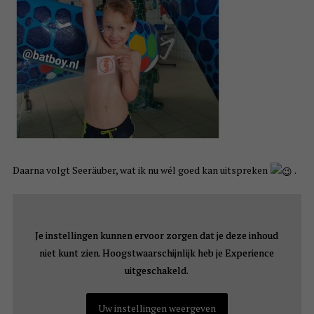
Daarna volgt Seeräuber, wat ik nu wél goed kan uitspreken
.
Je instellingen kunnen ervoor zorgen dat je deze inhoud
Je instellingen kunnen ervoor zorgen dat je deze inhoud
niet kunt zien. Hoogstwaarschijnlijk heb je Experience
niet kunt zien. Hoogstwaarschijnlijk heb je Experience
uitgeschakeld.
uitgeschakeld.
Uw instellingen weergeven
Uw instellingen weergeven