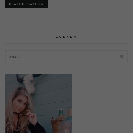
ZOEKEN
SEA