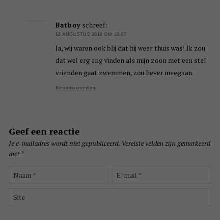
Batboy
schreef:
13 AUGUSTUS 2019 OM 19:07
Ja, wij waren ook blij dat hij weer thuis was! Ik zou
dat wel erg eng vinden als mijn zoon met een stel
vrienden gaat zwemmen, zou liever meegaan.
Beantwoorden
Geef een reactie
Je e-mailadres wordt niet gepubliceerd.
Vereiste velden zijn gemarkeerd
met
*
Naam
E-
*
mail
*
Site