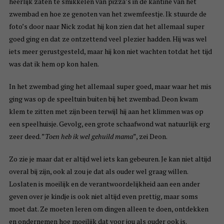
heerlijk zaten te smikkelen van pizza’s in de kantine van het
zwembad en hoe ze genoten van het zwemfeestje. Ik stuurde de
foto’s door naar Nick zodat hij kon zien dat het allemaal super
goed ging en dat ze ontzettend veel plezier hadden. Hij was wel
iets meer gerustgesteld, maar hij kon niet wachten totdat het tijd
was dat ik hem op kon halen.
In het zwembad ging het allemaal super goed, maar waar het mis
ging was op de speeltuin buiten bij het zwembad. Deon kwam
klem te zitten met zijn been terwijl hij aan het klimmen was op
een speelhuisje. Gevolg, een grote schaafwond wat natuurlijk erg
zeer deed. ”
Toen heb ik wel gehuild mama
”, zei Deon.
Zo zie je maar dat er altijd wel iets kan gebeuren. Je kan niet altijd
overal bij zijn, ook al zou je dat als ouder wel graag willen.
Loslaten is moeilijk en de verantwoordelijkheid aan een ander
geven over je kindje is ook niet altijd even prettig, maar soms
moet dat. Ze moeten leren om dingen alleen te doen, ontdekken
en ondernemen hoe moeilijk dat voor jou als ouder ook is.