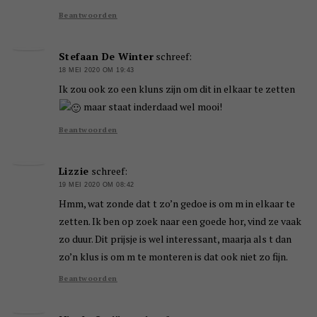
Beantwoorden
Stefaan De Winter
schreef:
18 MEI 2020 OM 19:43
Ik zou ook zo een kluns zijn om dit in elkaar te zetten
maar staat inderdaad wel mooi!
Beantwoorden
Lizzie
schreef:
19 MEI 2020 OM 08:42
Hmm, wat zonde dat t zo’n gedoe is om m in elkaar te
zetten. Ik ben op zoek naar een goede hor, vind ze vaak
zo duur. Dit prijsje is wel interessant, maarja als t dan
zo’n klus is om m te monteren is dat ook niet zo fijn.
Beantwoorden