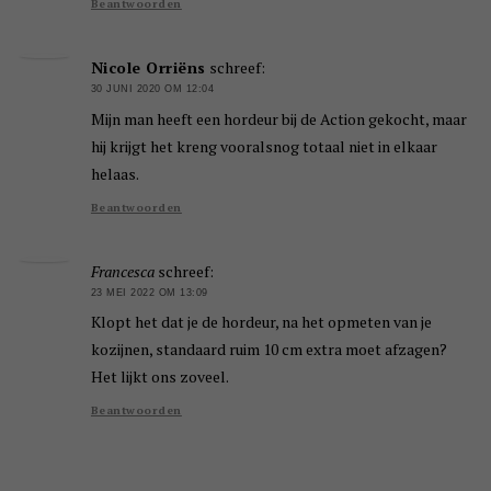
Beantwoorden
Nicole Orriëns
schreef:
30 JUNI 2020 OM 12:04
Mijn man heeft een hordeur bij de Action gekocht, maar
hij krijgt het kreng vooralsnog totaal niet in elkaar
helaas.
Beantwoorden
Francesca
schreef:
23 MEI 2022 OM 13:09
Klopt het dat je de hordeur, na het opmeten van je
kozijnen, standaard ruim 10 cm extra moet afzagen?
Het lijkt ons zoveel.
Beantwoorden