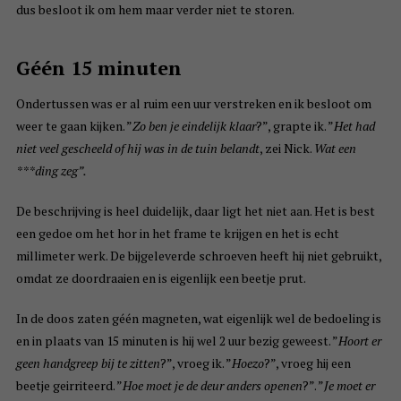
dus besloot ik om hem maar verder niet te storen.
Géén 15 minuten
Ondertussen was er al ruim een uur verstreken en ik besloot om
weer te gaan kijken. ”
Zo ben je eindelijk klaar
?”, grapte ik. ”
Het had
niet veel gescheeld of hij was in de tuin belandt
, zei Nick.
Wat een
***ding zeg”.
De beschrijving is heel duidelijk, daar ligt het niet aan. Het is best
een gedoe om het hor in het frame te krijgen en het is echt
millimeter werk. De bijgeleverde schroeven heeft hij niet gebruikt,
omdat ze doordraaien en is eigenlijk een beetje prut.
In de doos zaten géén magneten, wat eigenlijk wel de bedoeling is
en in plaats van 15 minuten is hij wel 2 uur bezig geweest. ”
Hoort er
geen handgreep bij te zitten
?”, vroeg ik. ”
Hoezo
?”, vroeg hij een
beetje geirriteerd. ”
Hoe moet je de deur anders openen
?”. ”
Je moet er