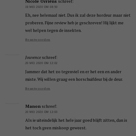
Nicole Orriëns
schreef:
19 MEI 2020 OM 08:50
Eh, nee helemaal niet. Dus ik zal deze hordeur maar niet
proberen. Fijne review heb je geschreven! Hij lijkt me
wel helpen tegen de insekten.
Beantwoorden
Jouvence
schreef:
20 MEI 2020 OM 12:02
Jammer dat het zo tegenviel en er het een en ander
miste. Wij willen graag een horschuifdeur bij de deur.
Beantwoorden
Manon
schreef:
20 MEI 2020 OM 12:03
Als ie uiteindelijk het hele jaar goed blijft zitten, dan is
het toch geen miskoop geweest.