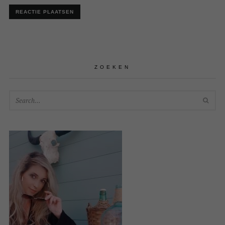
ZOEKEN
SEA