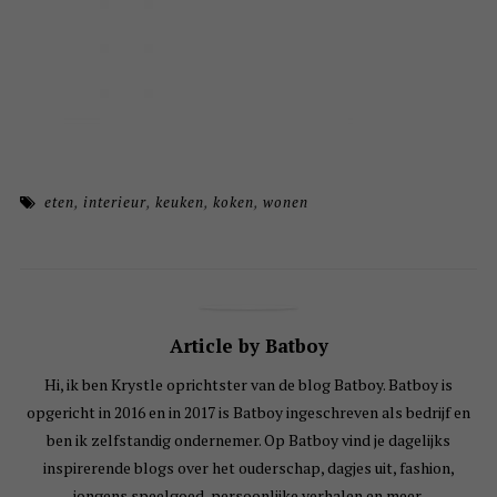
eten
,
interieur
,
keuken
,
koken
,
wonen
Article by Batboy
Hi, ik ben Krystle oprichtster van de blog Batboy. Batboy is
opgericht in 2016 en in 2017 is Batboy ingeschreven als bedrijf en
ben ik zelfstandig ondernemer. Op Batboy vind je dagelijks
inspirerende blogs over het ouderschap, dagjes uit, fashion,
jongens speelgoed, persoonlijke verhalen en meer.