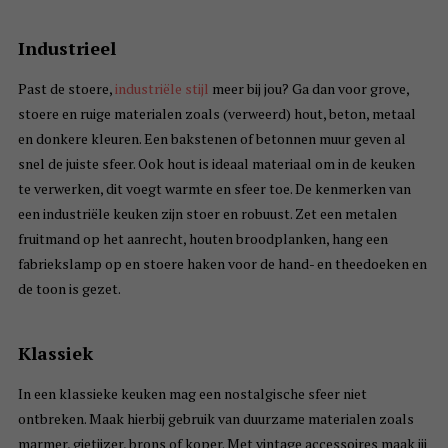
Industrieel
Past de stoere,
industriële stijl
meer bij jou? Ga dan voor grove,
stoere en ruige materialen zoals (verweerd) hout, beton, metaal
en donkere kleuren. Een bakstenen of betonnen muur geven al
snel de juiste sfeer. Ook hout is ideaal materiaal om in de keuken
te verwerken, dit voegt warmte en sfeer toe. De kenmerken van
een industriële keuken zijn stoer en robuust. Zet een metalen
fruitmand op het aanrecht, houten broodplanken, hang een
fabriekslamp op en stoere haken voor de hand- en theedoeken en
de toon is gezet.
Klassiek
In een klassieke keuken mag een nostalgische sfeer niet
ontbreken. Maak hierbij gebruik van duurzame materialen zoals
marmer, gietijzer, brons of koper. Met vintage accessoires maak jij