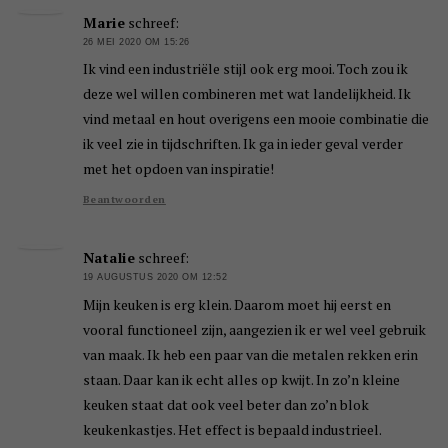
Marie
schreef:
26 MEI 2020 OM 15:26
Ik vind een industriële stijl ook erg mooi. Toch zou ik
deze wel willen combineren met wat landelijkheid. Ik
vind metaal en hout overigens een mooie combinatie die
ik veel zie in tijdschriften. Ik ga in ieder geval verder
met het opdoen van inspiratie!
Beantwoorden
Natalie
schreef:
19 AUGUSTUS 2020 OM 12:52
Mijn keuken is erg klein. Daarom moet hij eerst en
vooral functioneel zijn, aangezien ik er wel veel gebruik
van maak. Ik heb een paar van die metalen rekken erin
staan. Daar kan ik echt alles op kwijt. In zo’n kleine
keuken staat dat ook veel beter dan zo’n blok
keukenkastjes. Het effect is bepaald industrieel.