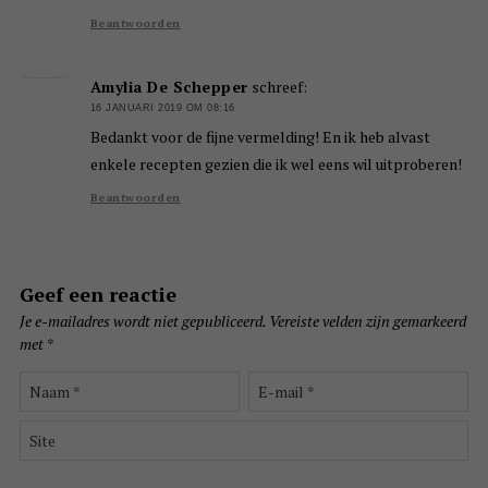
Beantwoorden
Amylia De Schepper
schreef:
16 JANUARI 2019 OM 08:16
Bedankt voor de fijne vermelding! En ik heb alvast
enkele recepten gezien die ik wel eens wil uitproberen!
Beantwoorden
Geef een reactie
Je e-mailadres wordt niet gepubliceerd.
Vereiste velden zijn gemarkeerd
met
*
Naam
E-
*
mail
*
Site