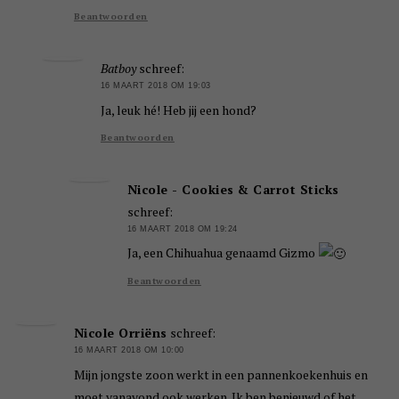
Beantwoorden
Batboy
schreef:
16 MAART 2018 OM 19:03
Ja, leuk hé! Heb jij een hond?
Beantwoorden
Nicole - Cookies & Carrot Sticks
schreef:
16 MAART 2018 OM 19:24
Ja, een Chihuahua genaamd Gizmo
Beantwoorden
Nicole Orriëns
schreef:
16 MAART 2018 OM 10:00
Mijn jongste zoon werkt in een pannenkoekenhuis en
moet vanavond ook werken. Ik ben benieuwd of het