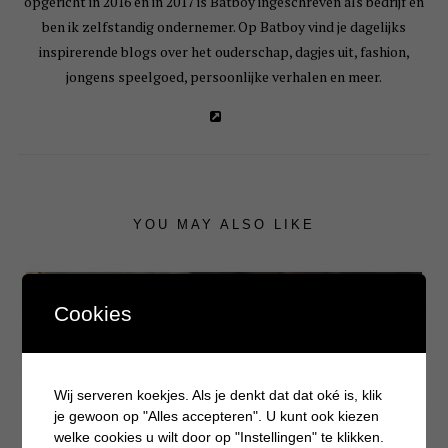
opgericht in 2016 en in 2017 is Batboy ingeschreven als bedrijf en
ben ik zelfstandig ondernemer. Op Batboy vind je dagelijks
inspirerende blogs over het ouderschap, dagjes uit, fashion,
jongens speelgoed, persoonlijke verhalen en meer.
YOU MAY ALSO LIKE
Cookies
Wij serveren koekjes. Als je denkt dat dat oké is, klik
je gewoon op "Alles accepteren". U kunt ook kiezen
welke cookies u wilt door op "Instellingen" te klikken.