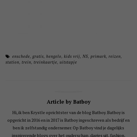
enschede
,
gratis
,
hengelo
,
kids vrij
,
NS
,
primark
,
reizen
,
station
,
trein
,
treinkaartje
,
uitstapje
Article by Batboy
Hi, ik ben Krystle oprichtster van de blog Batboy. Batboy is
opgericht in 2016 en in 2017 is Batboy ingeschreven als bedrijf en
ben ik zelfstandig ondernemer. Op Batboy vind je dagelijks
inspirerende blogs over het ouderschap, dagjes uit, fashion,