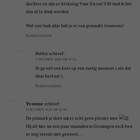
dochter en zijn er klokslag 9 uur. En om 9.30 vind ik het
dan al te druk worden.
Wat een leuk uitje heb je er van gemaakt trouwens!
Beantwoorden
Batboy
schreef:
4 OKTOBER 2016 OM 07:13
Ik ga wel een keer op een rustig moment ( als dat
daar bestaat ) .
Beantwoorden
Yvonne
schreef:
4 OKTOBER 2016 OM 11:59
De primark je doet mij er echt geen plezier mee
Hij zit hier nu een paar maanden in Groningen en ik ben
er nog steeds niet geweest…