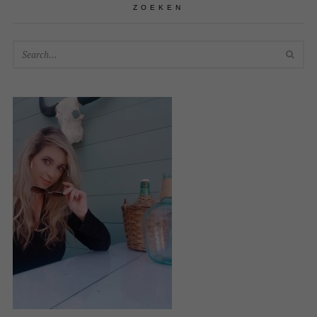
ZOEKEN
SEA