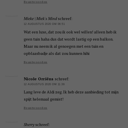
Beantwoorden
Mieke | Miek's Mind
schreef:
12 AUGUSTUS 2020 OM 06:51
Wat een luxe, dat zou ik ook wel willen! alleen heb ik
geen tuin haha dus dat wordt lastig op een balkon.
Maar nu neem ik al genoegen met een tuin en
opblaasbadje als dat zou kunnen hihi
Beantwoorden
Nicole Orriëns
schreef:
12 AUGUSTUS 2020 OM 11:36
Lang leve de Aldi zeg. Ik heb deze aanbieding tot mijn
spijt helemaal gemist!
Beantwoorden
Sherry
schreef: