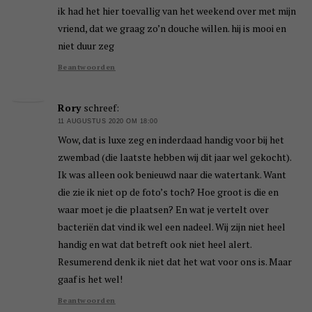
ik had het hier toevallig van het weekend over met mijn
vriend, dat we graag zo’n douche willen. hij is mooi en
niet duur zeg
Beantwoorden
Rory
schreef:
11 AUGUSTUS 2020 OM 18:00
Wow, dat is luxe zeg en inderdaad handig voor bij het
zwembad (die laatste hebben wij dit jaar wel gekocht).
Ik was alleen ook benieuwd naar die watertank. Want
die zie ik niet op de foto’s toch? Hoe groot is die en
waar moet je die plaatsen? En wat je vertelt over
bacteriën dat vind ik wel een nadeel. Wij zijn niet heel
handig en wat dat betreft ook niet heel alert.
Resumerend denk ik niet dat het wat voor ons is. Maar
gaaf is het wel!
Beantwoorden