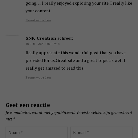
going…. I really enjoyed exploring your site. I really like
your content.
Beantwoorden
SNK Creation
schreef:
18 JULI 2023 OM 07:18
Really appreciate this wonderful post that you have
provided for us.Great site and a great topic as well I
really get amazed to read this.
Beantwoorden
Geef een reactie
Je e-mailadres wordt niet gepubliceerd.
Vereiste velden zijn gemarkeerd
met
*
Naam
E-
*
mail