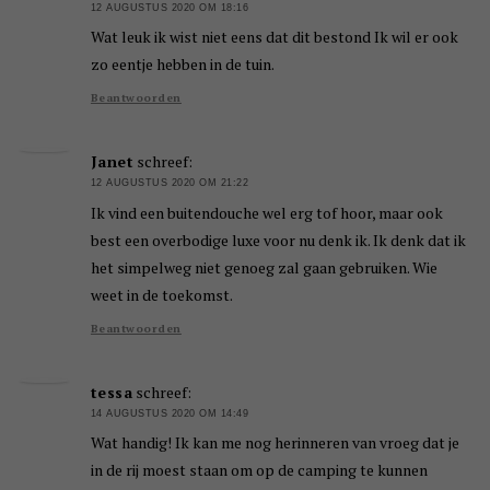
12 AUGUSTUS 2020 OM 18:16
Wat leuk ik wist niet eens dat dit bestond Ik wil er ook
zo eentje hebben in de tuin.
Beantwoorden
Janet
schreef:
12 AUGUSTUS 2020 OM 21:22
Ik vind een buitendouche wel erg tof hoor, maar ook
best een overbodige luxe voor nu denk ik. Ik denk dat ik
het simpelweg niet genoeg zal gaan gebruiken. Wie
weet in de toekomst.
Beantwoorden
tessa
schreef:
14 AUGUSTUS 2020 OM 14:49
Wat handig! Ik kan me nog herinneren van vroeg dat je
in de rij moest staan om op de camping te kunnen