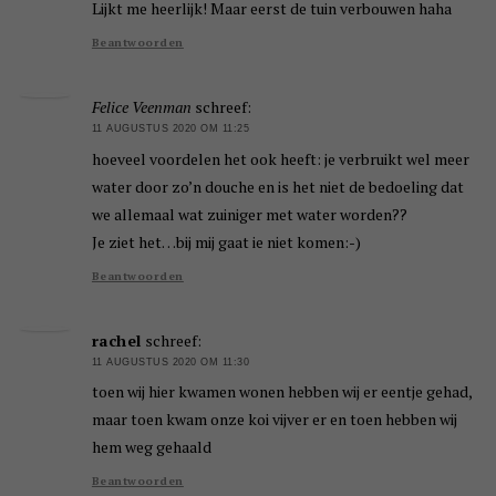
Lijkt me heerlijk! Maar eerst de tuin verbouwen haha
Beantwoorden
Felice Veenman
schreef:
11 AUGUSTUS 2020 OM 11:25
hoeveel voordelen het ook heeft: je verbruikt wel meer
water door zo’n douche en is het niet de bedoeling dat
we allemaal wat zuiniger met water worden??
Je ziet het…bij mij gaat ie niet komen:-)
Beantwoorden
rachel
schreef:
11 AUGUSTUS 2020 OM 11:30
toen wij hier kwamen wonen hebben wij er eentje gehad,
maar toen kwam onze koi vijver er en toen hebben wij
hem weg gehaald
Beantwoorden