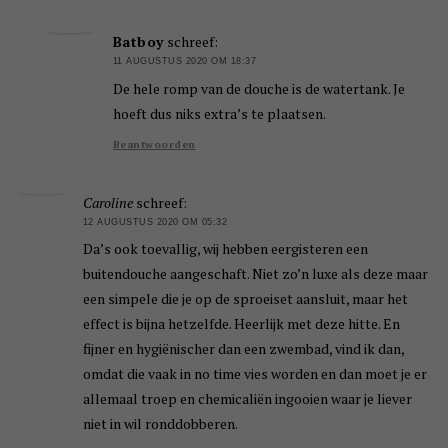
Batboy
schreef:
11 AUGUSTUS 2020 OM 18:37
De hele romp van de douche is de watertank. Je
hoeft dus niks extra’s te plaatsen.
Beantwoorden
Caroline
schreef:
12 AUGUSTUS 2020 OM 05:32
Da’s ook toevallig, wij hebben eergisteren een
buitendouche aangeschaft. Niet zo’n luxe als deze maar
een simpele die je op de sproeiset aansluit, maar het
effect is bijna hetzelfde. Heerlijk met deze hitte. En
fijner en hygiënischer dan een zwembad, vind ik dan,
omdat die vaak in no time vies worden en dan moet je er
allemaal troep en chemicaliën ingooien waar je liever
niet in wil ronddobberen.