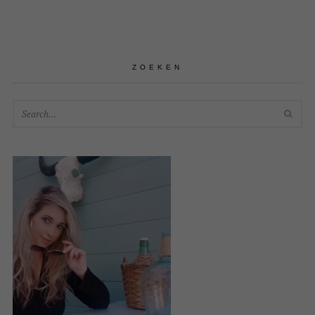
ZOEKEN
SEA