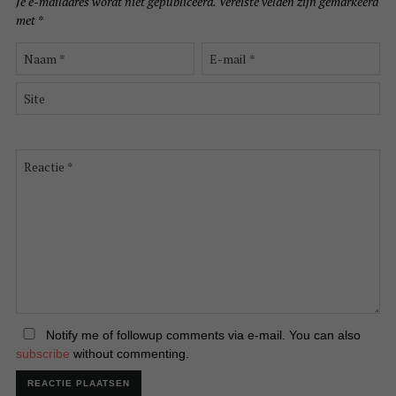
Je e-mailadres wordt niet gepubliceerd.
Vereiste velden zijn gemarkeerd
met
*
Naam
E-
*
mail
*
Site
Reactie
*
Notify me of followup comments via e-mail. You can also
subscribe
without commenting.