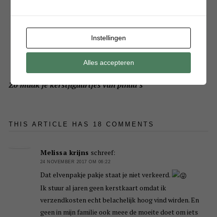
Instellingen
Alles accepteren
Zo maak je kerstfiguurtjes van pinda’s
THIS ARTICLE HAS 18 COMMENTS
Melissa krijns
schreef:
24 NOVEMBER 2017 OM 06:22
Dat elvenpakje pakje staat je niet verkeerd.
Ik stuur al jaren geen kerstkaart omdat ik
verzendkosten echt belachelijk hoog vind wirden. En
geen in mijn familie ook meee de moeite doet om iets