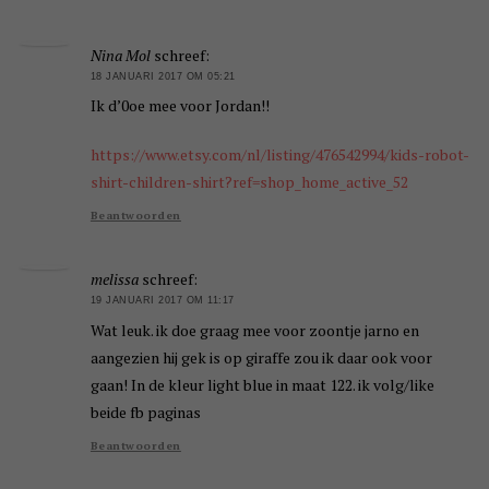
Nina Mol
schreef:
18 JANUARI 2017 OM 05:21
Ik d’0oe mee voor Jordan!!
https://www.etsy.com/nl/listing/476542994/kids-robot-
shirt-children-shirt?ref=shop_home_active_52
Beantwoorden
melissa
schreef:
19 JANUARI 2017 OM 11:17
Wat leuk. ik doe graag mee voor zoontje jarno en
aangezien hij gek is op giraffe zou ik daar ook voor
gaan! In de kleur light blue in maat 122. ik volg/like
beide fb paginas
Beantwoorden