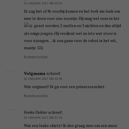
16 JANUARI 2017 OM 05:53
Ik zag het of fb voorbij komen en het leek me leuk om
mee te doen voor ons zoontje. Hij mag wel eens in het
gezet worden. 2 zusSen en 3 nichten en dus altijd
als enige jongen. Hij verdient wel ns iets wat stoer is
voor n jongen… ik zou gaan voor de robot in het wit,
maatje 122.
Beantwoorden
Volgmama
schreef:
16 JANUARI 2017 OM 05:59
Wat origineel! Ik ga voor een prinsessenshirt.
Beantwoorden
Femke Dekker
schreef:
16 JANUARI 2017 OM 07:14
Wat een leuke shirts! Ik doe graag mee om een mooi