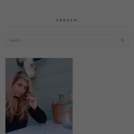
ZOEKEN
SEA