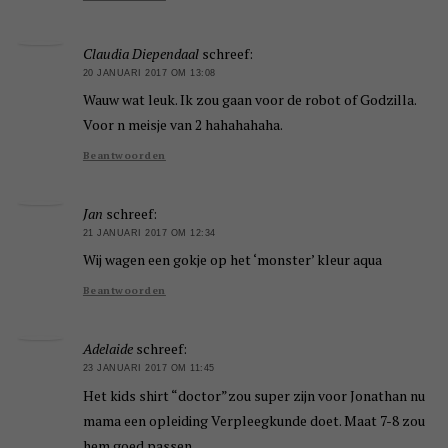
Claudia Diependaal
schreef:
20 JANUARI 2017 OM 13:08
Wauw wat leuk. Ik zou gaan voor de robot of Godzilla.
Voor n meisje van 2 hahahahaha.
Beantwoorden
Jan
schreef:
21 JANUARI 2017 OM 12:34
Wij wagen een gokje op het ‘monster’ kleur aqua
Beantwoorden
Adelaide
schreef:
23 JANUARI 2017 OM 11:45
Het kids shirt “doctor”zou super zijn voor Jonathan nu
mama een opleiding Verpleegkunde doet. Maat 7-8 zou
hem goed passen.