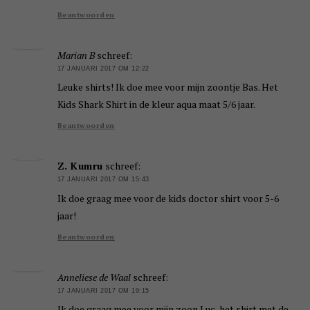
Beantwoorden
Marian B
schreef:
17 JANUARI 2017 OM 12:22
Leuke shirts! Ik doe mee voor mijn zoontje Bas. Het
Kids Shark Shirt in de kleur aqua maat 5/6 jaar.
Beantwoorden
Z. Kumru
schreef:
17 JANUARI 2017 OM 15:43
Ik doe graag mee voor de kids doctor shirt voor 5-6
jaar!
Beantwoorden
Anneliese de Waal
schreef:
17 JANUARI 2017 OM 19:15
Ik doe graag mee voor mijn zoon Luc, het shirt met de