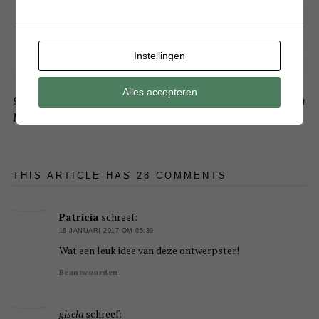
Instellingen
Alles accepteren
9 Redenen waarom je je kleding in de vriezer zou moeten
leggen
THIS ARTICLE HAS 28 COMMENTS
Patricia
schreef:
16 JANUARI 2017 OM 05:39
Wat een leuk idee van deze ontwerpster!
Beantwoorden
gisela
schreef: