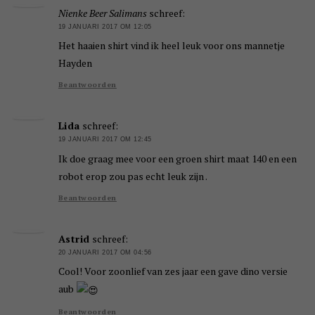
Nienke Beer Salimans
schreef:
19 JANUARI 2017 OM 12:05
Het haaien shirt vind ik heel leuk voor ons mannetje
Hayden
Beantwoorden
Lida
schreef:
19 JANUARI 2017 OM 12:45
Ik doe graag mee voor een groen shirt maat 140 en een
robot erop zou pas echt leuk zijn .
Beantwoorden
Astrid
schreef:
20 JANUARI 2017 OM 04:56
Cool! Voor zoonlief van zes jaar een gave dino versie
aub
Beantwoorden