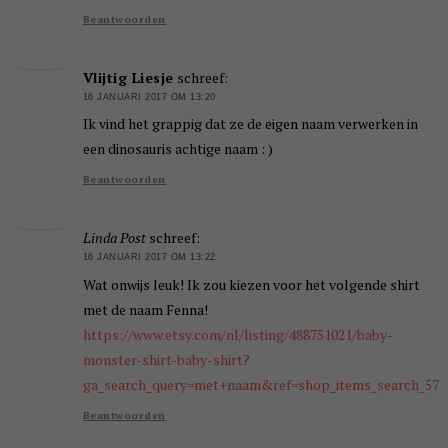
Beantwoorden
Vlijtig Liesje
schreef:
16 JANUARI 2017 OM 13:20
Ik vind het grappig dat ze de eigen naam verwerken in
een dinosauris achtige naam : )
Beantwoorden
Linda Post
schreef:
16 JANUARI 2017 OM 13:22
Wat onwijs leuk! Ik zou kiezen voor het volgende shirt
met de naam Fenna!
https://www.etsy.com/nl/listing/488751021/baby-
monster-shirt-baby-shirt?
ga_search_query=met+naam&ref=shop_items_search_57
Beantwoorden