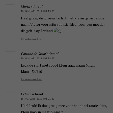
Marta
schreef:
16 JANUARI 2017 OM 15:20
Heel graag die groene t-shirt met klavertje vier en de
naam Victor voor mijn zoontje!Ideal voor een moeder
die gek is op Ierland
Beantwoorden
Corinne de Graaf
schreef:
16 JANUARI 2017 OM 18:42
Leuk de shirt met robot kleur aqua naam Milan
Maat 134/140
Beantwoorden
Celina
schreef:
16 JANUARI 2017 OM 21:40
Heel leuk! Ik doe graag mee voor het sharktastic shirt,
kleur navy in maat 3-4 jaar!