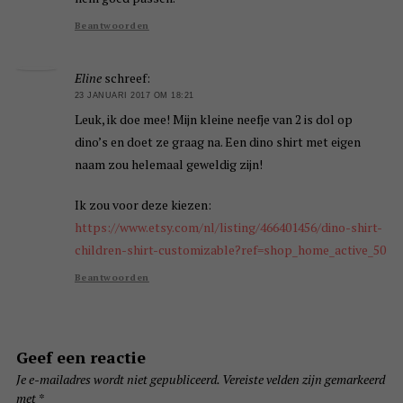
Beantwoorden
Eline
schreef:
23 JANUARI 2017 OM 18:21
Leuk, ik doe mee! Mijn kleine neefje van 2 is dol op
dino’s en doet ze graag na. Een dino shirt met eigen
naam zou helemaal geweldig zijn!
Ik zou voor deze kiezen:
https://www.etsy.com/nl/listing/466401456/dino-shirt-
children-shirt-customizable?ref=shop_home_active_50
Beantwoorden
Geef een reactie
Je e-mailadres wordt niet gepubliceerd.
Vereiste velden zijn gemarkeerd
met
*