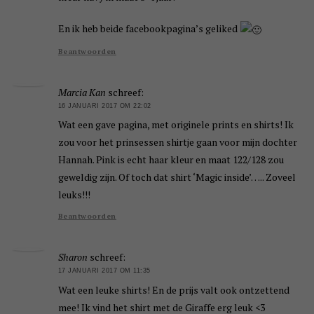
En ik heb beide facebookpagina’s geliked
Beantwoorden
Marcia Kan
schreef:
16 JANUARI 2017 OM 22:02
Wat een gave pagina, met originele prints en shirts! Ik
zou voor het prinsessen shirtje gaan voor mijn dochter
Hannah. Pink is echt haar kleur en maat 122/128 zou
geweldig zijn. Of toch dat shirt ‘Magic inside’….. Zoveel
leuks!!!
Beantwoorden
Sharon
schreef:
17 JANUARI 2017 OM 11:35
Wat een leuke shirts! En de prijs valt ook ontzettend
mee! Ik vind het shirt met de Giraffe erg leuk <3