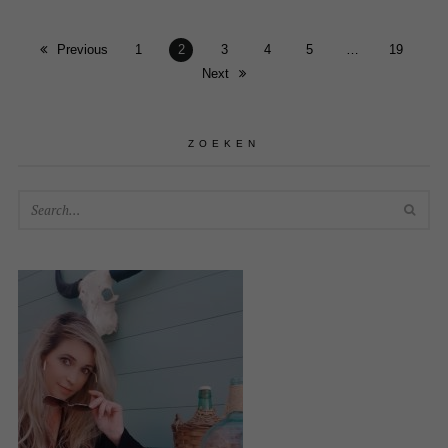
Previous
1
2
3
4
5
…
19
Next
ZOEKEN
SEA