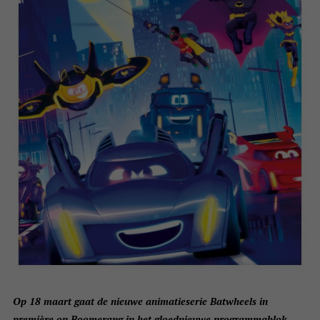
Op 18 maart gaat de nieuwe animatieserie Batwheels in
première op Boomerang in het gloednieuwe programmablok