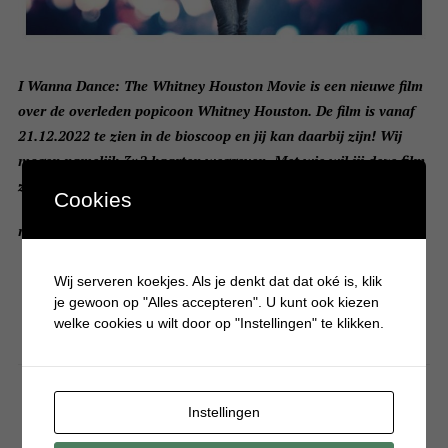
I Wanna Dance: The Whitney Houston Movie is een nieuwe film
over de overleden popicoon Whitney Houston. De film is vanaf
21.12.2022 te zien in de bioscoop en jij kan daarbij zijn! Wij
mogen namelijk 3×2 kaarten weggeven. Met wie wil jij deze film
zien?
Cookies
read more
Wij serveren koekjes. Als je denkt dat dat oké is, klik
je gewoon op "Alles accepteren". U kunt ook kiezen
welke cookies u wilt door op "Instellingen" te klikken.
Instellingen
,
FOOD
WINACTIE