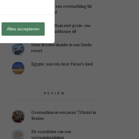
Genieten van een overnachting bij
B&B Landlust
Midweek De Haan met gezin: ons
Alles accepteren
verblijf in Beachhouse 68
Jouw droomvakantie in een Grieks
resort
Egypte: een reis door Farao’s land
REVIEW
Overnachten in een jaren ’70 hotel in
Keulen
De voordelen van een
verzwaringsdeken