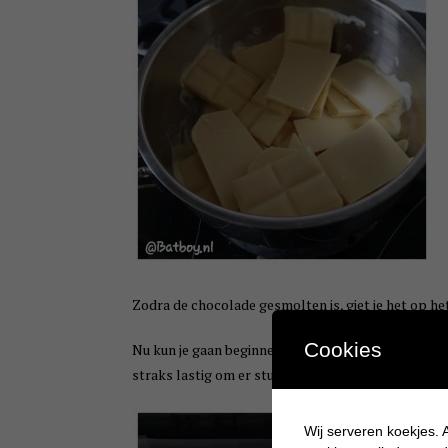
Zodra de chocolade gesmolten is, giet je het op he
Cookies
Nu kun je gaan beginnen om de sneeuwpopjes te mak
straks lastig om er stukken van de snijden.
Wij serveren koekjes. A