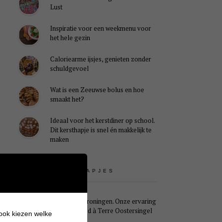
Lust
Inspiratie voor een weekmenu voor
het hele gezin
Caloriearme ijsjes, genieten zonder
schuldgevoel
Wat is een Zeeuwse bolus en hoe
smaakt het?
Ideaal voor het kerstdiner op school.
Dit kersthapje is snel én makkelijk te
maken
UITSTAPJES
Weekendje Groningen. Onze ervaring
met B&B Pied à Terre Oostersingel
 ook kiezen welke