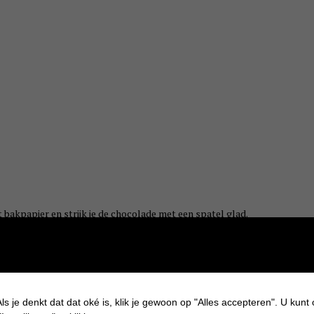
t bakpapier en strijk je de chocolade met een spatel glad.
en. Probeer ze niet te dicht op elkaar te leggen anders is het
ls je denkt dat dat oké is, klik je gewoon op "Alles accepteren". U kunt