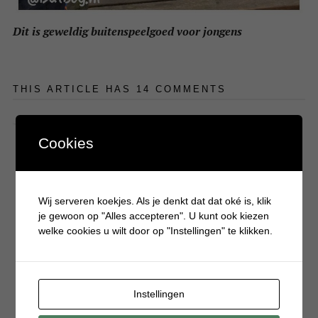
Dit is geweldig buitenspeelgoed voor jongens
THIS ARTICLE HAS 14 COMMENTS
Nathalie
schreef:
Cookies
7 JUNI 2016 OM 05:55
Wat een ophef op dat vorige artikel haha. Hier draai ik
elke dag wasjes. En ja ik baal wel eens als ze een nieuw
kledingstuk of iets prijzigs meteen vies of stuk maken.
Wij serveren koekjes. Als je denkt dat dat oké is, klik
je gewoon op "Alles accepteren". U kunt ook kiezen
Maar er zijn inderdaad ergere dingen.
welke cookies u wilt door op "Instellingen" te klikken.
Beantwoorden
Batboy
schreef:
Instellingen
7 JUNI 2016 OM 09:52
Precies, zo is het!