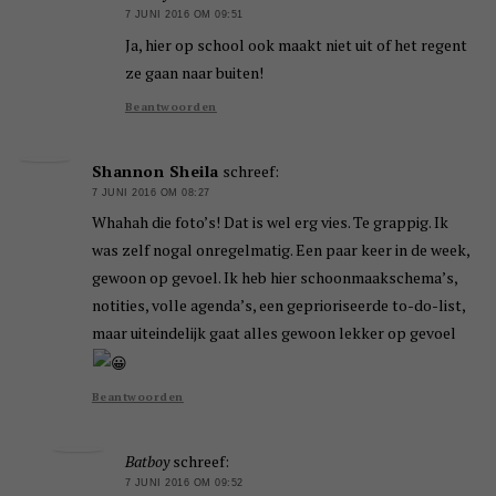
7 JUNI 2016 OM 09:51
Ja, hier op school ook maakt niet uit of het regent
ze gaan naar buiten!
Beantwoorden
Shannon Sheila
schreef:
7 JUNI 2016 OM 08:27
Whahah die foto’s! Dat is wel erg vies. Te grappig. Ik
was zelf nogal onregelmatig. Een paar keer in de week,
gewoon op gevoel. Ik heb hier schoonmaakschema’s,
notities, volle agenda’s, een geprioriseerde to-do-list,
maar uiteindelijk gaat alles gewoon lekker op gevoel
Beantwoorden
Batboy
schreef:
7 JUNI 2016 OM 09:52