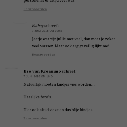
personen is er altijd veel was.
Beantwoorden
Batboy
schreef:
7 JUNI 2016 OM 09:53
Jeetje wat zijn jullie met veel, dan moet je zeker
veel wassen. Maar ook erg gezellig lijkt me!
Beantwoorden
Ilse van Kreanimo
schreef:
7 JUNI 2016 OM 18:54
Natuurlijk moeten kindjes vies worden….
Heerlijke foto’s.
Hier ook altijd vieze en dus blije kindjes.
Beantwoorden