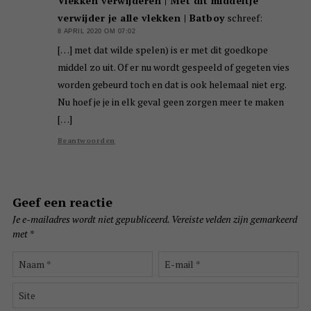
Vlekken verwijderen | Met dit middeltje
verwijder je alle vlekken | Batboy
schreef:
8 APRIL 2020 OM 07:02
[…] met dat wilde spelen) is er met dit goedkope
middel zo uit. Of er nu wordt gespeeld of gegeten vies
worden gebeurd toch en dat is ook helemaal niet erg.
Nu hoef je je in elk geval geen zorgen meer te maken
[…]
Beantwoorden
Geef een reactie
Je e-mailadres wordt niet gepubliceerd.
Vereiste velden zijn gemarkeerd
met
*
Naam
E-
*
mail
*
Site