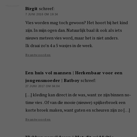
Birgit
schreef:
7 JUNI 2016 OM 19:34
Vies worden mag toch gewoon? Het hoort bij het kind
zijn. In mijn ogen dan. Natuurlijk baal ik ook als iets
nieuws meteen vies word, maar het is niet anders.
Ik draai zo’n 4 a 5 wasjes in de week.
Beantwoorden
Een huis vol mannen | Herkenbaar voor een
jongensmoeder | Batboy
schreef:
27 JUNI 2017 OM 04:04
[…] kleding kan direct in de was, want ze zijn binnen no-
time vies . Of van die mooie (nieuwe) spijkerbroek een
korte broek maken, want gaten en scheuren zijn zo […]
Beantwoorden