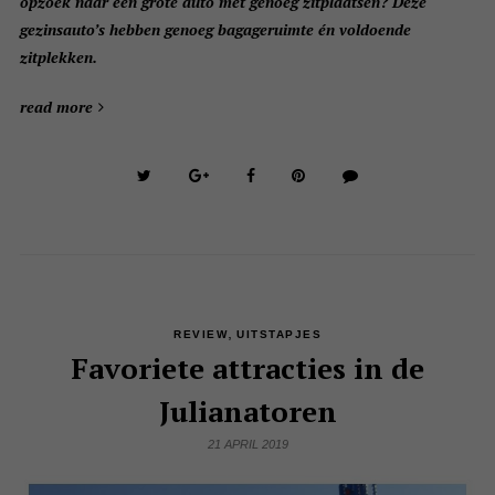
opzoek naar een grote auto met genoeg zitplaatsen? Deze
gezinsauto’s hebben genoeg bagageruimte én voldoende
zitplekken.
read more
,
REVIEW
UITSTAPJES
Favoriete attracties in de
Julianatoren
21 APRIL 2019