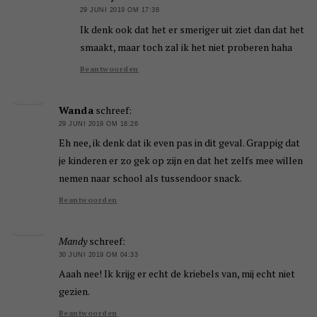
29 JUNI 2019 OM 17:38
Ik denk ook dat het er smeriger uit ziet dan dat het
smaakt, maar toch zal ik het niet proberen haha
Beantwoorden
Wanda
schreef:
29 JUNI 2019 OM 18:26
Eh nee, ik denk dat ik even pas in dit geval. Grappig dat
je kinderen er zo gek op zijn en dat het zelfs mee willen
nemen naar school als tussendoor snack.
Beantwoorden
Mandy
schreef:
30 JUNI 2019 OM 04:33
Aaah nee! Ik krijg er echt de kriebels van, mij echt niet
gezien.
Beantwoorden