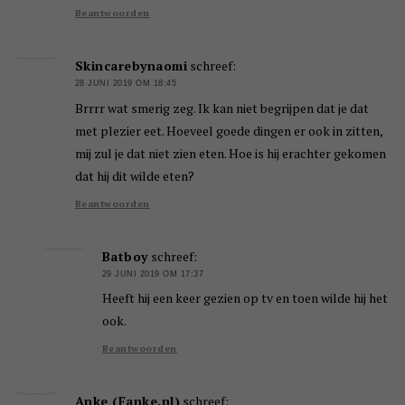
Beantwoorden
Skincarebynaomi
schreef:
28 JUNI 2019 OM 18:45
Brrrr wat smerig zeg. Ik kan niet begrijpen dat je dat
met plezier eet. Hoeveel goede dingen er ook in zitten,
mij zul je dat niet zien eten. Hoe is hij erachter gekomen
dat hij dit wilde eten?
Beantwoorden
Batboy
schreef:
29 JUNI 2019 OM 17:37
Heeft hij een keer gezien op tv en toen wilde hij het
ook.
Beantwoorden
Anke (Fanke.nl)
schreef: