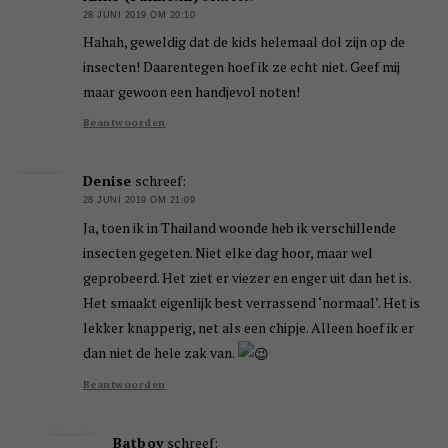
28 JUNI 2019 OM 20:10
Hahah, geweldig dat de kids helemaal dol zijn op de
insecten! Daarentegen hoef ik ze echt niet. Geef mij
maar gewoon een handjevol noten!
Beantwoorden
Denise
schreef:
28 JUNI 2019 OM 21:09
Ja, toen ik in Thailand woonde heb ik verschillende
insecten gegeten. Niet elke dag hoor, maar wel
geprobeerd. Het ziet er viezer en enger uit dan het is.
Het smaakt eigenlijk best verrassend ‘normaal’. Het is
lekker knapperig, net als een chipje. Alleen hoef ik er
dan niet de hele zak van.
Beantwoorden
Batboy
schreef: