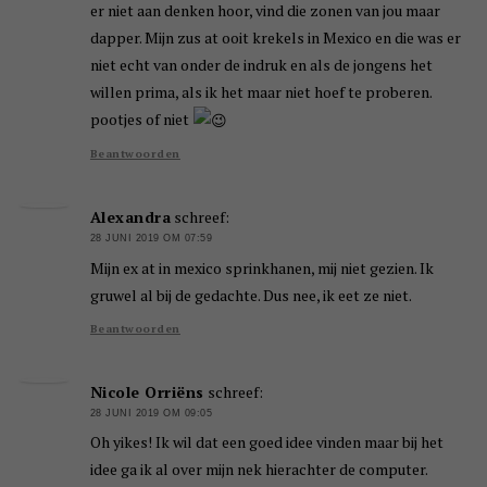
er niet aan denken hoor, vind die zonen van jou maar
dapper. Mijn zus at ooit krekels in Mexico en die was er
niet echt van onder de indruk en als de jongens het
willen prima, als ik het maar niet hoef te proberen.
pootjes of niet
Beantwoorden
Alexandra
schreef:
28 JUNI 2019 OM 07:59
Mijn ex at in mexico sprinkhanen, mij niet gezien. Ik
gruwel al bij de gedachte. Dus nee, ik eet ze niet.
Beantwoorden
Nicole Orriëns
schreef:
28 JUNI 2019 OM 09:05
Oh yikes! Ik wil dat een goed idee vinden maar bij het
idee ga ik al over mijn nek hierachter de computer.