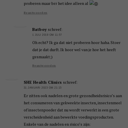
proberen maar brr het idee alleen al
Beantwoorden
Batboy
schreef:
1 JULI 2019 OM 11:57
Oh echt? Ik ga dat niet proberen hoor haha. Stoer
dat je dat durft. Ik hoor wel van je hoe het heeft
gesmaakt;)
Beantwoorden
SHE Health Clinics
schreef:
31 JANUARI 2023 OM 21:15
Er zitten ook nadelen en grote gezondheidsrisico’s aan
het consumeren van gekweekte insecten, insectenmeel
of insectenpoeder dat nu wordt verwerkt in een grote
verscheidenheid aan bewerkte voedingsproducten.
Enkele van de nadelen en risico’s zijn: