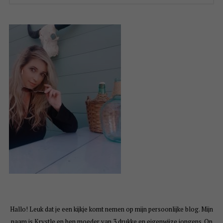
Hallo! Leuk dat je een kijkje komt nemen op mijn persoonlijke blog. Mijn
naam is Krystle en ben moeder van 3 drukke en eigenwijze jongens. Op