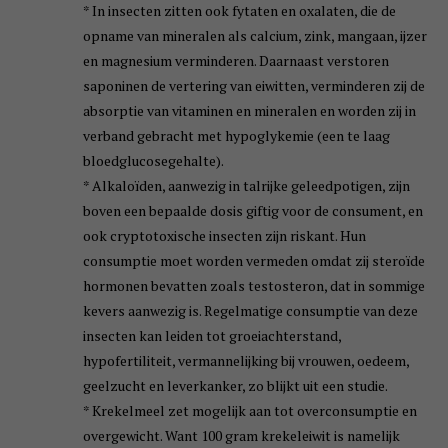
* In insecten zitten ook fytaten en oxalaten, die de
opname van mineralen als calcium, zink, mangaan, ijzer
en magnesium verminderen. Daarnaast verstoren
saponinen de vertering van eiwitten, verminderen zij de
absorptie van vitaminen en mineralen en worden zij in
verband gebracht met hypoglykemie (een te laag
bloedglucosegehalte).
* Alkaloïden, aanwezig in talrijke geleedpotigen, zijn
boven een bepaalde dosis giftig voor de consument, en
ook cryptotoxische insecten zijn riskant. Hun
consumptie moet worden vermeden omdat zij steroïde
hormonen bevatten zoals testosteron, dat in sommige
kevers aanwezig is. Regelmatige consumptie van deze
insecten kan leiden tot groeiachterstand,
hypofertiliteit, vermannelijking bij vrouwen, oedeem,
geelzucht en leverkanker, zo blijkt uit een studie.
* Krekelmeel zet mogelijk aan tot overconsumptie en
overgewicht. Want 100 gram krekeleiwit is namelijk