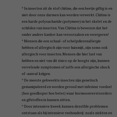
* In insecten zit de stof chitine, die een beetje giftig is en
niet door onze darmen kan worden verwerkt. Chitine is
een harde polysacharide (polymeer) in het skelet en de
schilden van insecten. Van Chitine is bewezen dat het
onder andere kanker kan veroorzaken en verergeren!
* Mensen die een schaal- of schelpdierenallergie
hebben of allergisch zijn voor huismijt, zijn soms ook
allergisch voor insecten. Mensen die hier last van
hebben en niet van dit risico op de hoogte zijn, kunnen
vervelende symptomen of zelfs een allergische shock
of -aanval krijgen.
* De meeste gekweekte insecten zijn genetisch
gemanipuleerd en worden gevoed met inferieur voedsel
(hoe goedkoper hoe beter) waar hormoonverstoorders
en gifstoffen in kunnen zitten.
* Door intensieve kweek kunnen dezelfde problemen
ontstaan als bij intensieve veehouderij: zoals ziekten en