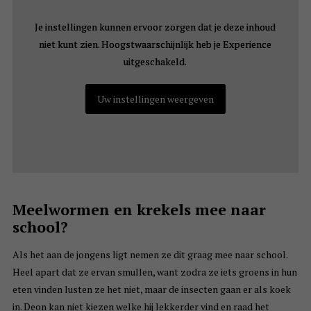
Je instellingen kunnen ervoor zorgen dat je deze inhoud
Je instellingen kunnen ervoor zorgen dat je deze inhoud
niet kunt zien. Hoogstwaarschijnlijk heb je Experience
niet kunt zien. Hoogstwaarschijnlijk heb je Experience
uitgeschakeld.
uitgeschakeld.
Uw instellingen weergeven
Uw instellingen weergeven
Meelwormen en krekels mee naar
school?
Als het aan de jongens ligt nemen ze dit graag mee naar school.
Heel apart dat ze ervan smullen, want zodra ze iets groens in hun
eten vinden lusten ze het niet, maar de insecten gaan er als koek
in. Deon kan niet kiezen welke hij lekkerder vind en raad het