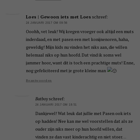
Loes | Gewoon iets met Loes
schreef:
24 JANUARI 2017 OM 09:56
Ooohh, vet leuk! Wij kregen vroeger ook altijd een muts
inderdaad, en met pasen een met konijnenoren, haha,
geweldig! Mijn kids nu vinden het niks aan, die willen
helemaal niks op hun hoofd. Dat vind ik soms wel
jammer hoor, want dit is toch een prachtige muts! Enne,
nog gefeliciteerd met je grote kleine man
Beantwoorden
Batboy
schreef:
24 JANUARI 2017 OM 18:51
Dankjewel! Wat leuk dat jullie met Pasen ook iets
op hadden! Nee kan me wel voorstellen dat als ze
ouder zijn niks meer op hun hoofd willen, dat
vinden ze dan vast kinderachtig en niet stoer…