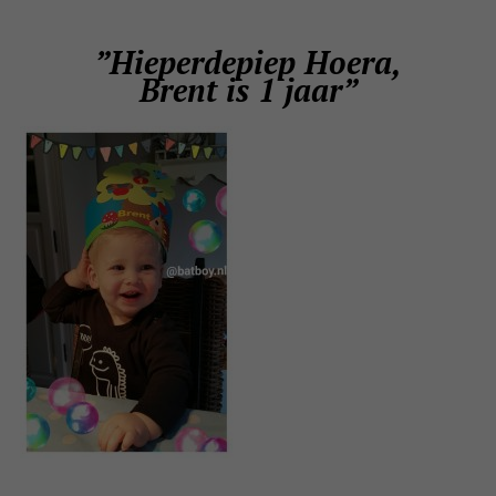
”Hieperdepiep Hoera,
Brent is 1 jaar”