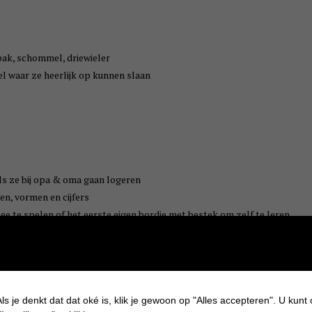
bak, schommel, driewieler
l waar ze heerlijk op kunnen slaan
als ze bij opa & oma gaan logeren
en, vormen en cijfers
mee te spelen of het eerste eigen bordje met bestek om zelf te leren
ls je denkt dat dat oké is, klik je gewoon op "Alles accepteren". U kunt