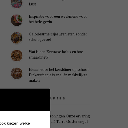
Lust
Inspiratie voor een weekmenu voor
het hele gezin
Caloriearme ijsjes, genieten zonder
schuldgevoel
Wat is een Zeeuwse bolus en hoe
smaakt het?
Ideaal voor het kerstdiner op school.
Dit kersthapje is snel én makkelijk te
maken
UITSTAPJES
Weekendje Groningen. Onze ervaring
met B&B Pied à Terre Oostersingel
 ook kiezen welke