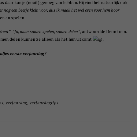
 daar kan je (nooit) genoeg van hebben. Hij vind het natuurlijk ook
er nog een beetje klein voor, dus ik maak het wel even voor hem hoor
wen en spelen.
Brent”
.
”Ja, maar samen spelen, samen delen”
, antwoordde Deon toen.
amen delen kunnen ze alleen als het hun uitkomt
.
indjes eerste verjaardag?
ps
,
verjaardag
,
verjaardagtips