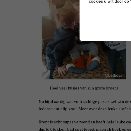
cookies u wilt door op "
Heel veel kusjes van zijn grote broers
Nu hij al aardig wat voorzichtige pasjes zet zijn de 
lederen antislip zool. Meer over deze leuke slofjes
Brent is echt super verwend en heeft hele leuke c
duplo blokken, bad speelgoed, magisch boek en e