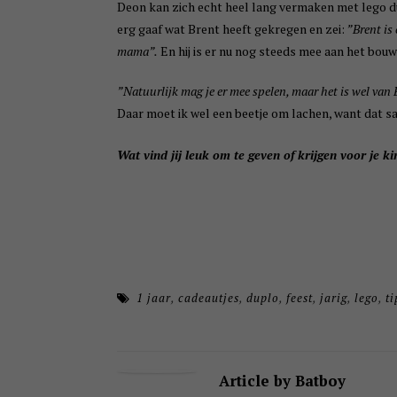
Deon kan zich echt heel lang vermaken met lego dus
erg gaaf wat Brent heeft gekregen en zei:
”Brent is 
mama”.
En hij is er nu nog steeds mee aan het bou
”Natuurlijk mag je er mee spelen, maar het is wel van 
Daar moet ik wel een beetje om lachen, want dat s
Wat vind jij leuk om te geven of krijgen voor je k
1 jaar
,
cadeautjes
,
duplo
,
feest
,
jarig
,
lego
,
ti
Article by Batboy