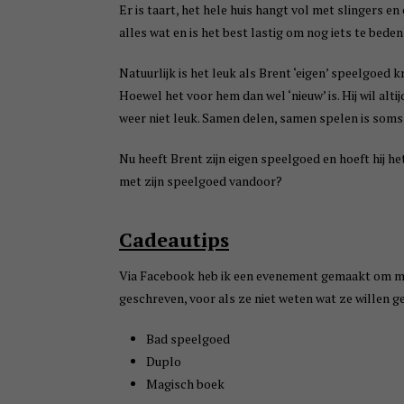
Er is taart, het hele huis hangt vol met slingers en 
alles wat en is het best lastig om nog iets te bede
Natuurlijk is het leuk als Brent ‘eigen’ speelgoed kri
Hoewel het voor hem dan wel ‘nieuw’ is. Hij wil alt
weer niet leuk. Samen delen, samen spelen is soms 
Nu heeft Brent zijn eigen speelgoed en hoeft hij het
met zijn speelgoed vandoor?
Cadeautips
Via Facebook heb ik een evenement gemaakt om mens
geschreven, voor als ze niet weten wat ze willen g
Bad speelgoed
Duplo
Magisch boek