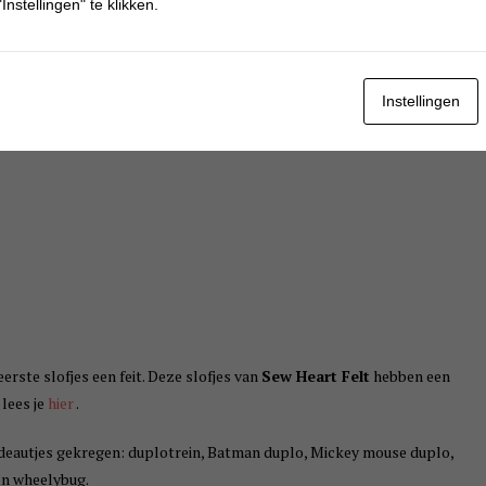
Instellingen" te klikken.
Instellingen
eerste slofjes een feit. Deze slofjes van
Sew Heart Felt
hebben een
 lees je
hier
.
adeautjes gekregen: duplotrein, Batman duplo, Mickey mouse duplo,
en wheelybug.