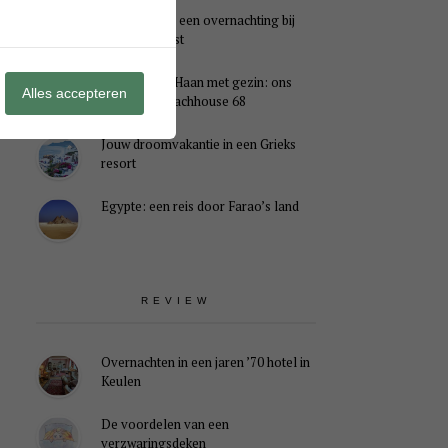
Genieten van een overnachting bij
B&B Landlust
Midweek De Haan met gezin: ons
Alles accepteren
verblijf in Beachhouse 68
Jouw droomvakantie in een Grieks
resort
Egypte: een reis door Farao’s land
REVIEW
Overnachten in een jaren ’70 hotel in
Keulen
De voordelen van een
verzwaringsdeken