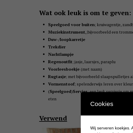
Wat ook leuk is om te geven:
Speelgoed voor buiten
; kruiwagentje, zand
Muziekinstrument
,;bijvoorbeeld een tromme
Duw-/loopkarretje
Trekdier
Nachtlampje
Regenoutfit
; jasje, laarsjes, paraplu
Voorleesboekje
(met naam)
Rugtasje
; met bijvoorbeeld slaapspulletjes 
Vormenstoof
; spelenderwijs leren over kleur
(
Speelgoed
)
Servies
; een leuk serviesje om 
eten
Cookies
Verwend
Wij serveren koekjes. A