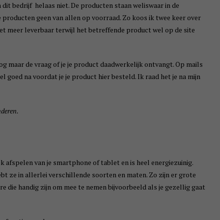
 dit bedrijf helaas niet. De producten staan weliswaar in de
e producten geen van allen op voorraad. Zo koos ik twee keer over
iet meer leverbaar terwijl het betreffende product wel op de site
og maar de vraag of je je product daadwerkelijk ontvangt. Op mails
el goed na voordat je je product hier besteld. Ik raad het je na mijn
nderen.
 afspelen van je smartphone of tablet en is heel energiezuinig.
ebt ze in allerlei verschillende soorten en maten. Zo zijn er grote
ere die handig zijn om mee te nemen bijvoorbeeld als je gezellig gaat