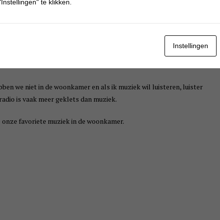
Instellingen" te klikken.
Instellingen
bben we niet in de woonkamer en als ik muziek wil luisteren, luister
 radio is vaak meer geklets dan muziek.
e onze favoriete muziek in de woonkamer.