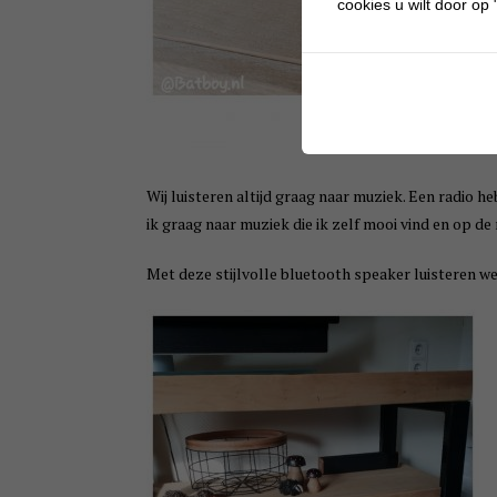
cookies u wilt door op "
Wij luisteren altijd graag naar muziek. Een radio he
ik graag naar muziek die ik zelf mooi vind en op de
Met deze stijlvolle bluetooth speaker luisteren w