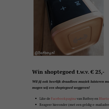
Win shoptegoed t.w.v. € 25,-
Wil jij ook heerlijk draadloos muziek luisteren 
mogen wij een shoptegoed weggeven!
Like de
Facebookpagina
van Batboy en
Bluet
Reageer hieronder (met een geldig e-mailadre