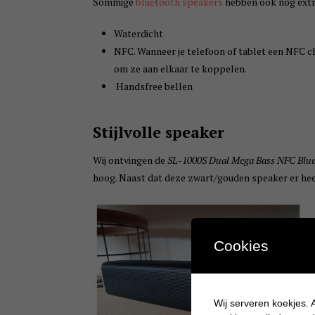
Sommige
bluetooth speakers
hebben ook nog extra
Waterdicht
NFC. Wanneer je telefoon of tablet een NFC c
om ze aan elkaar te koppelen.
Handsfree bellen
Stijlvolle speaker
Wij ontvingen de
SL-1000S Dual Mega Bass NFC Blue
hoog. Naast dat deze zwart/gouden speaker er heel 
Cookies
Wij serveren koekjes. A