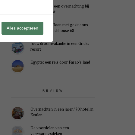
Genieten van een overnachting bij
B&B Landlust
Midweek De Haan met gezin: ons
Alles accepteren
verblijf in Beachhouse 68
Jouw droomvakantie in een Grieks
resort
Egypte: een reis door Farao’s land
REVIEW
Overnachten in een jaren ’70 hotel in
Keulen
De voordelen van een
verzwaringsdeken