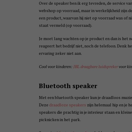
Over de speaker ben ik erg tevreden, de service van
webshop op voorraad, maar in werkelijkheid zijn d
een product, waarvan hij niet op voorraad was of n
staat vermeld (op voorraad).
Je moet lang wachten op je product en dan is het n
reageert het bedrijf niet, noch de telefoon. Denk he
ervaring zeker niet aan.
Cool voor kinderen:
JBL draagbare luidspreker
voor ki
Bluetooth speaker
Met een bluetooth speaker kun je draadloos muziek
Deze
draadloze speakers
zijn helemaal hip en je h
speakers die prachtig in je interieur staan en klein
picknicken in het park.