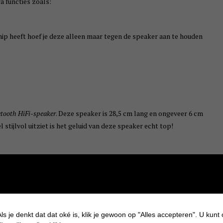
 functies zoals:
hip heeft hoef je deze alleen maar tegen de speaker aan te houden
tooth HiFi-speaker
. Deze speaker is 28,5 cm lang en ongeveer 6 cm
stijlvol uitziet is het geluid van deze speaker echt top!
ls je denkt dat dat oké is, klik je gewoon op "Alles accepteren". U kunt