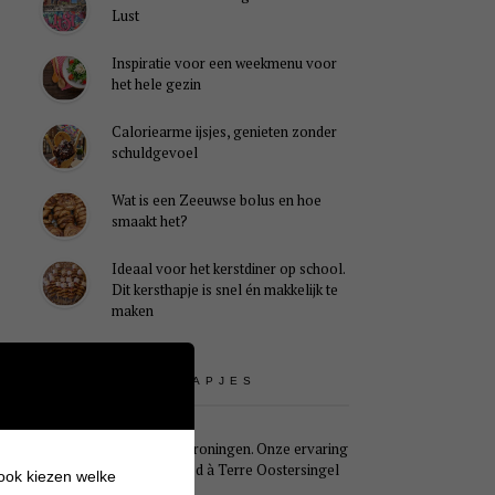
Lust
Inspiratie voor een weekmenu voor
het hele gezin
Caloriearme ijsjes, genieten zonder
schuldgevoel
Wat is een Zeeuwse bolus en hoe
smaakt het?
Ideaal voor het kerstdiner op school.
Dit kersthapje is snel én makkelijk te
maken
UITSTAPJES
Weekendje Groningen. Onze ervaring
met B&B Pied à Terre Oostersingel
 ook kiezen welke