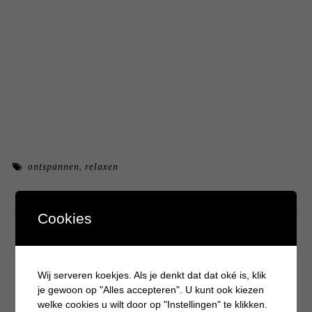
ontspannen
,
relaxen
Cookies
Article by Batboy
Wij serveren koekjes. Als je denkt dat dat oké is, klik
Hi, ik ben Krystle oprichtster van de blog Batboy. Batboy is
je gewoon op "Alles accepteren". U kunt ook kiezen
opgericht in 2016 en in 2017 is Batboy ingeschreven als bedrijf en
welke cookies u wilt door op "Instellingen" te klikken.