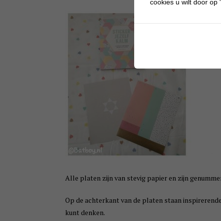
cookies u wilt door op "
Alle platen zijn van stevig papier en zijn genummer
Op de achterkant van de platen staan inspirerende 
kunt denken.