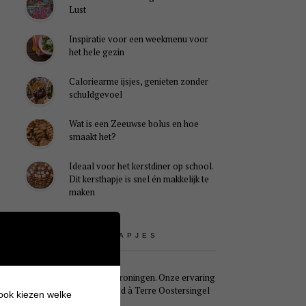
Lust
Inspiratie voor een weekmenu voor
het hele gezin
Caloriearme ijsjes, genieten zonder
schuldgevoel
Wat is een Zeeuwse bolus en hoe
smaakt het?
Ideaal voor het kerstdiner op school.
Dit kersthapje is snel én makkelijk te
maken
UITSTAPJES
Weekendje Groningen. Onze ervaring
met B&B Pied à Terre Oostersingel
 ook kiezen welke