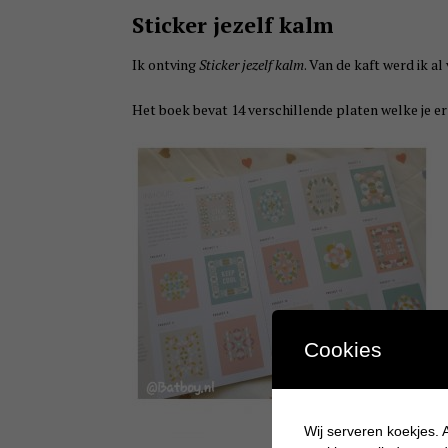
Sticker jezelf kalm
Ik ontving
Sticker jezelf kalm
. Van de kaft werd ik a
Het boek bevat 14 verschillende platen welke je er
Cookies
Wij serveren koekjes. A