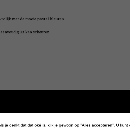
l vrolijk met de mooie pastel kleuren.
 eenvoudig uit kan scheuren.
ls je denkt dat dat oké is, klik je gewoon op "Alles accepteren". U kunt