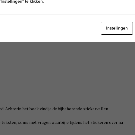
Instellingen" te klikken.
Instellingen
d. Achterin het boek vind je de bijbehorende stickervellen.
teksten, soms met vragen waarbij je tijdens het stickeren over na