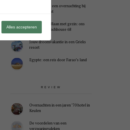
Genieten van een overnachting bij
B&B Landlust
Midweek De Haan met gezin: ons
Alles accepteren
verblijf in Beachhouse 68
Jouw droomvakantie in een Grieks
resort
Egypte: een reis door Farao’s land
REVIEW
Overnachten in een jaren ’70 hotel in
Keulen
De voordelen van een
verzwaringsdeken