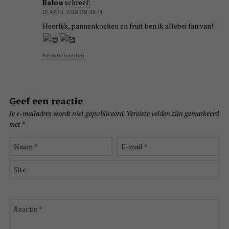
Balou
schreef:
15 APRIL 2019 OM 09:44
Heerlijk, pannenkoeken en fruit ben ik allebei fan van!
Beantwoorden
Geef een reactie
Je e-mailadres wordt niet gepubliceerd.
Vereiste velden zijn gemarkeerd
met
*
Naam
E-
*
mail
*
Site
Reactie
*