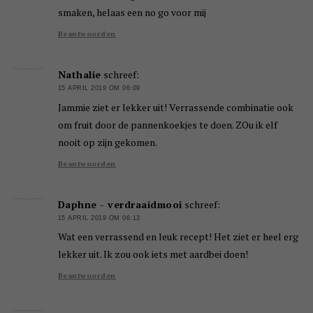
smaken, helaas een no go voor mij
Beantwoorden
Nathalie
schreef:
15 APRIL 2019 OM 06:09
Jammie ziet er lekker uit! Verrassende combinatie ook
om fruit door de pannenkoekjes te doen. ZOu ik elf
nooit op zijn gekomen.
Beantwoorden
Daphne - verdraaidmooi
schreef:
15 APRIL 2019 OM 06:13
Wat een verrassend en leuk recept! Het ziet er heel erg
lekker uit. Ik zou ook iets met aardbei doen!
Beantwoorden