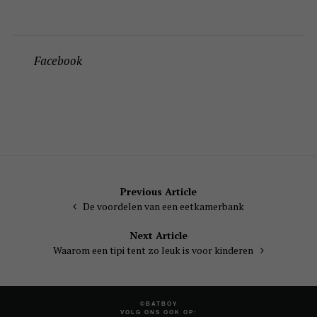
Facebook
Bericht
Previous Article
De voordelen van een eetkamerbank
navigatie
Next Article
Waarom een tipi tent zo leuk is voor kinderen
©BATBOY
VOLG ONS OOK OP: