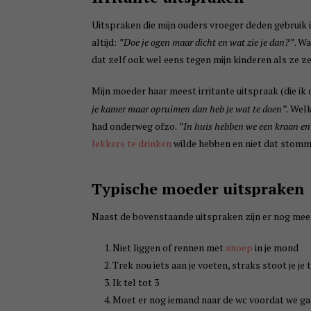
Uitspraken die mijn ouders vroeger deden gebruik i
altijd:
”Doe je ogen maar dicht en wat zie je dan?”
. W
dat zelf ook wel eens tegen mijn kinderen als ze ze
Mijn moeder haar meest irritante uitspraak (die i
je kamer maar opruimen dan heb je wat te doen”.
Welke
had onderweg ofzo.
”In huis hebben we een kraan en 
lekkers te drinken
wilde hebben en niet dat stomme 
Typische moeder uitspraken
Naast de bovenstaande uitspraken zijn er nog meer
Niet liggen of rennen met
snoep
in je mond
Trek nou iets aan je voeten, straks stoot je je 
Ik tel tot 3
Moet er nog iemand naar de wc voordat we g