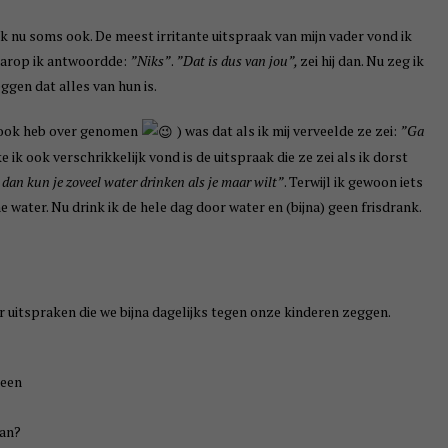
k nu soms ook. De meest irritante uitspraak van mijn vader vond ik
aarop ik antwoordde:
”Niks”
.
”Dat is dus van jou”,
zei hij dan. Nu zeg ik
ggen dat alles van hun is.
k ook heb over genomen
) was dat als ik mij verveelde ze zei:
”Ga
 ik ook verschrikkelijk vond is de uitspraak die ze zei als ik dorst
dan kun je zoveel water drinken als je maar wilt”
. Terwijl ik gewoon iets
water. Nu drink ik de hele dag door water en (bijna) geen frisdrank.
 uitspraken die we bijna dagelijks tegen onze kinderen zeggen.
teen
aan?