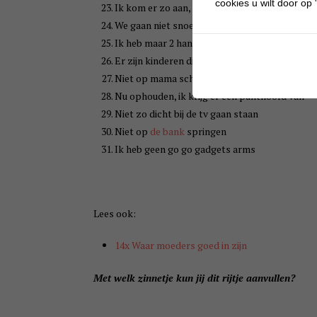
cookies u wilt door op "
Ik kom er zo aan, mama zit even op de wc
We gaan niet snoepen vóór het eten
Ik heb maar 2 handen
Er zijn kinderen die helemaal géén
speelgoed
Niet op mama schieten
Nu ophouden, ik krijg er een punthoofd van
Niet zo dicht bij de tv gaan staan
Niet op
de bank
springen
Ik heb geen go go gadgets arms
Lees ook:
14x Waar moeders goed in zijn
Met welk zinnetje kun jij dit rijtje aanvullen?