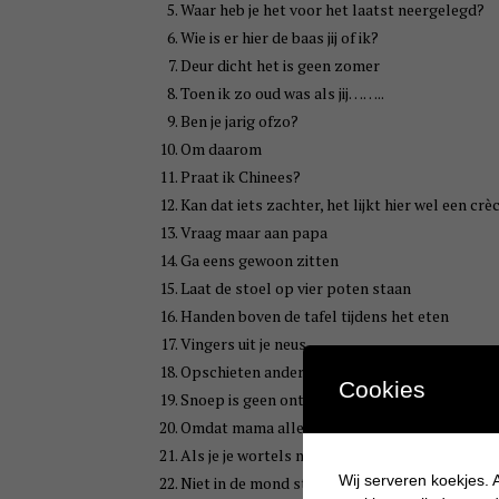
Waar heb je het voor het laatst neergelegd?
Wie is er hier de baas jij of ik?
Deur dicht het is geen zomer
Toen ik zo oud was als jij……..
Ben je jarig ofzo?
Om daarom
Praat ik Chinees?
Kan dat iets zachter, het lijkt hier wel een crè
Vraag maar aan papa
Ga eens gewoon zitten
Laat de stoel op vier poten staan
Handen boven de tafel tijdens het eten
Vingers uit je neus
Opschieten anders komen we te laat
Cookies
Snoep is geen ontbijt
Omdat mama alles hoort en ziet
Als je je wortels niet opeet krijg je later een br
Wij serveren koekjes. A
Niet in de mond stoppen dat kun je niet eten