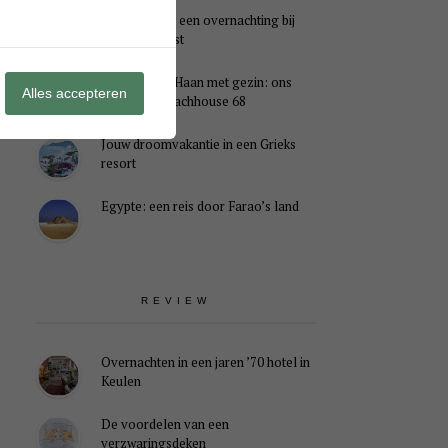
Genieten van een overnachting bij
B&B Landlust
Midweek De Haan met gezin: ons
Alles accepteren
verblijf in Beachhouse 68
Jouw droomvakantie in een Grieks
resort
Egypte: een reis door Farao’s land
REVIEW
Overnachten in een jaren ’70 hotel in
Keulen
De voordelen van een
verzwaringsdeken