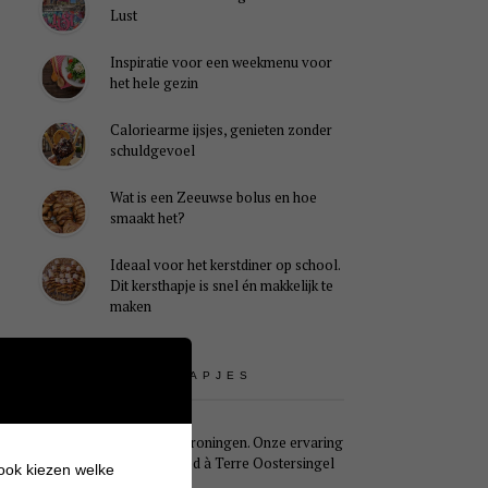
Lust
Inspiratie voor een weekmenu voor
het hele gezin
Caloriearme ijsjes, genieten zonder
schuldgevoel
Wat is een Zeeuwse bolus en hoe
smaakt het?
Ideaal voor het kerstdiner op school.
Dit kersthapje is snel én makkelijk te
maken
UITSTAPJES
Weekendje Groningen. Onze ervaring
met B&B Pied à Terre Oostersingel
 ook kiezen welke