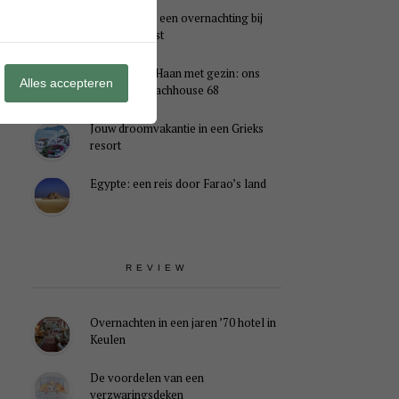
Genieten van een overnachting bij
B&B Landlust
Midweek De Haan met gezin: ons
Alles accepteren
verblijf in Beachhouse 68
Jouw droomvakantie in een Grieks
resort
Egypte: een reis door Farao’s land
REVIEW
Overnachten in een jaren ’70 hotel in
Keulen
De voordelen van een
verzwaringsdeken