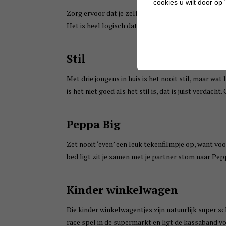
cookies u wilt door op "
Zorg ervoor dat je zelf géén banaan in je oor hebt e
Het is heel logisch dat als hij vraagt om ‘kolomel’
Stil
Met drie jongens in huis is het nooit stil, maar wat 
is het niet goed als het stil is, dat is juist verdach
Peppa Big
Zet nooit ‘even’ een leuk tekenfilmpje op, want voor 
bed ligt zit je samen met je partner stom naar Pepp
Kinder winkelwagen
Die kinder winkelwagentjes zijn natuurlijk super sc
race spel in de supermarkt en ligt de kassaband vol