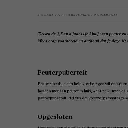
5 MAART 2019
/
PERSOONLIJK
/
0 COMMENTS
Tussen de 1,5 en 4 jaar is je kindje een peuter e
Wees erop voorbereid en onthoud dat je deze 10 d
Peuterpuberteit
Peuters hebben een hele sterke eigen wil en weten 
houden met een peuter in huis, want ze kunnen de ge
peuterpuberteit, tijd dus om voorzorgsmaatregele
Opgesloten
Laat nooit een sleutel in de deur zitten als jij aan d