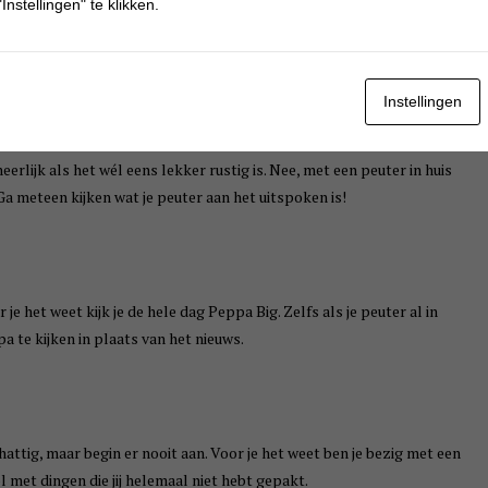
Instellingen" te klikken.
n als je peuter je iets vraagt moet je meteen begrijpen wat hij zegt.
 dat je peuter chocolademelk wil hebben.
Instellingen
heerlijk als het wél eens lekker rustig is. Nee, met een peuter in huis
t. Ga meteen kijken wat je peuter aan het uitspoken is!
je het weet kijk je de hele dag Peppa Big. Zelfs als je peuter al in
a te kijken in plaats van het nieuws.
hattig, maar begin er nooit aan. Voor je het weet ben je bezig met een
 met dingen die jij helemaal niet hebt gepakt.