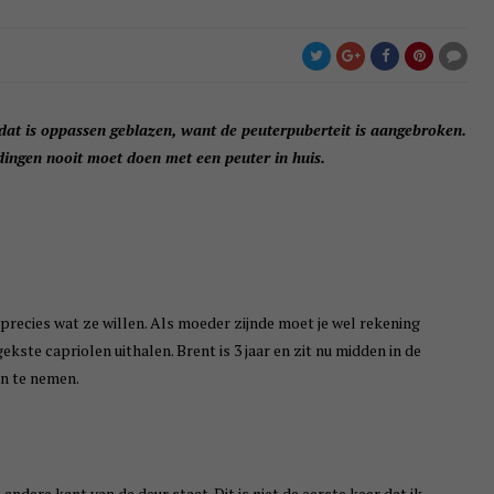
n dat is oppassen geblazen, want de peuterpuberteit is aangebroken.
ingen nooit moet doen met een peuter in huis.
precies wat ze willen. Als moeder zijnde moet je wel rekening
kste capriolen uithalen. Brent is 3 jaar en zit nu midden in de
n te nemen.
e andere kant van de deur staat. Dit is niet de eerste keer dat ik