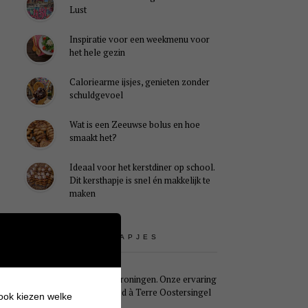
Lust
Inspiratie voor een weekmenu voor
het hele gezin
Caloriearme ijsjes, genieten zonder
schuldgevoel
Wat is een Zeeuwse bolus en hoe
smaakt het?
Ideaal voor het kerstdiner op school.
Dit kersthapje is snel én makkelijk te
maken
UITSTAPJES
Weekendje Groningen. Onze ervaring
met B&B Pied à Terre Oostersingel
 ook kiezen welke