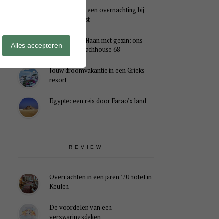
Genieten van een overnachting bij
B&B Landlust
Midweek De Haan met gezin: ons
Alles accepteren
verblijf in Beachhouse 68
Jouw droomvakantie in een Grieks
resort
Egypte: een reis door Farao’s land
REVIEW
Overnachten in een jaren ’70 hotel in
Keulen
De voordelen van een
verzwaringsdeken