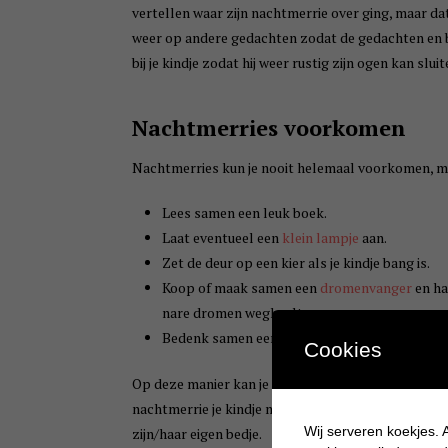
vertellen waar zijn nachtmerrie over ging, maar dat 
weer op andere gedachten zodat de gedachten en be
bij je kindje zodat hij weer rustig zijn ogen kan slu
Nachtmerries voorkomen
Nachtmerries kun je nooit helemaal voorkomen, maar
Lees samen een leuk boek.
Laat eventueel een
klein lampje
aan.
Zet de deur op een kier als je kindje bang is.
Koop of maak samen een
dromenvanger
en ha
nare dromen weghaalt.
Bedenk samen een ritueel om de enge dromen 
Cookies
Op deze manier kan je kindje met een fijn en goed 
nachtmerrie je kindje mee te nemen naar jouw bed. D
Wij serveren koekjes. A
zijn/haar eigen bedje.