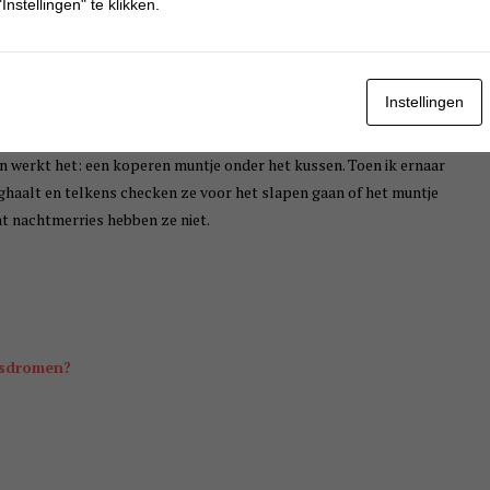
Instellingen" te klikken.
op mijn rug ging slapen, ik dan nachtmerries kon krijgen. Ik heb
ijna nooit geen enge droom meer gehad.
Instellingen
n Sten vind het prettig als ik de deur van zijn slaapkamer een
en iets bedacht zodat ze geen enge dromen meer krijgen. Ik heb geen
un werkt het: een koperen muntje onder het kussen. Toen ik ernaar
ghaalt en telkens checken ze voor het slapen gaan of het muntje
nt nachtmerries hebben ze niet.
psdromen?