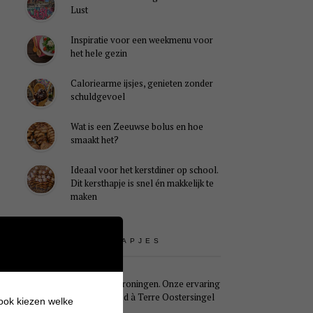
Lust
Inspiratie voor een weekmenu voor
het hele gezin
Caloriearme ijsjes, genieten zonder
schuldgevoel
Wat is een Zeeuwse bolus en hoe
smaakt het?
Ideaal voor het kerstdiner op school.
Dit kersthapje is snel én makkelijk te
maken
UITSTAPJES
Weekendje Groningen. Onze ervaring
met B&B Pied à Terre Oostersingel
 ook kiezen welke