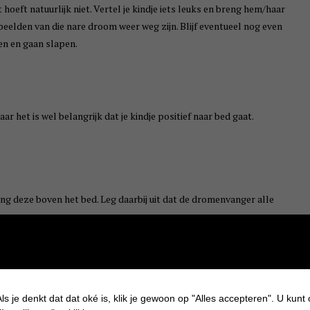
hoeft natuurlijk niet. Vertel je kindje iets leuks en breng hem/haar
elden van die nare droom weer weg zijn. Blijf eventueel nog even
iten en gaan slapen.
 het is wel belangrijk dat je kindje positief naar bed gaat.
ng deze boven het bed. Leg daarbij uit dat de dromenvanger alle
weg te jagen.
gevoel gaan slapen.
Het wordt afgeraden door pedagogen om na een
it bevestigd namelijk dat jouw bed een veiligere plek is dan
ls je denkt dat dat oké is, klik je gewoon op "Alles accepteren". U kunt