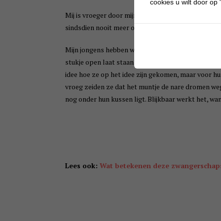
cookies u wilt door op "
Mij is vroeger door mijn moeder verteld dat als ik 
sindsdien nooit meer op mijn rug gelegen en ook b
Mijn jongens hebben wel eens nachtmerries gehad e
stukje open laat staan. Daarbij hebben Deon en St
idee hoe ze op het idee zijn gekomen, maar voor h
vroeg zeiden ze dat het muntje de nare dromen we
nog onder hun kussen ligt. Blijkbaar werkt het, wa
Lees ook:
Wat betekenen deze zwangerscha