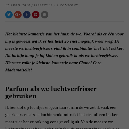
12 APRIL 2018
/
LIFESTYLE
/
1 COMMENT
Het kleinste kamertje van het huis: de wc. Vooral als er één voor
mij is geweest wil ik er het liefst zo snel mogelijk weer weg. De
meeste wc luchtverfrissers vind ik in combinatie ‘met’ niet lekker.
Dit luchtje koop je bij Lidl en gebruik ik als wc luchtverfrisser.
Hiermee ruikt je kleinste kamertje naar Chanel Coco
Mademoiselle!
Parfum als wc luchtverfrisser
gebruiken
Ik ben dol op luchtjes en geurkaarsen. In de wc zet ik vaak een
geurkaars en als je dan binnenkomt ruikt het niet alleen lekker,
maar ziet het er ook nog eens gezellig uit. Van de meeste wc
luchtverfrissers ben ik niet zo’n fan, de meesten vind ik ook niet