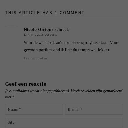
THIS ARTICLE HAS 1 COMMENT
Nicole Orriëns
schreef:
13 APRIL 2018 OM 08:49
Voor de wc heb ik zo’n ordinaire spraybus staan. Voor
gewoon parfum vind ik l’air du temps wel lekker.
Beantwoorden
Geef een reactie
Je e-mailadres wordt niet gepubliceerd.
Vereiste velden zijn gemarkeerd
met
*
Naam
E-
*
mail
*
Site